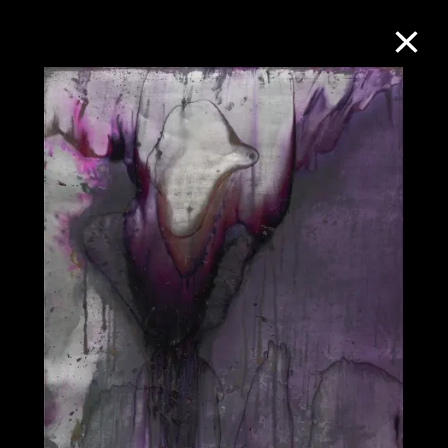
M+藏品
進一步篩選
搜索
關於M+藏品
探索世界頂級的二十及二十一世紀視覺
文化藏品。