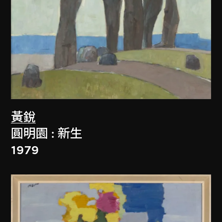
黃銳
圓明園 : 新生
1979