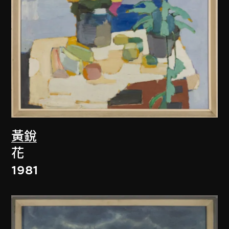
黃銳
花
1981