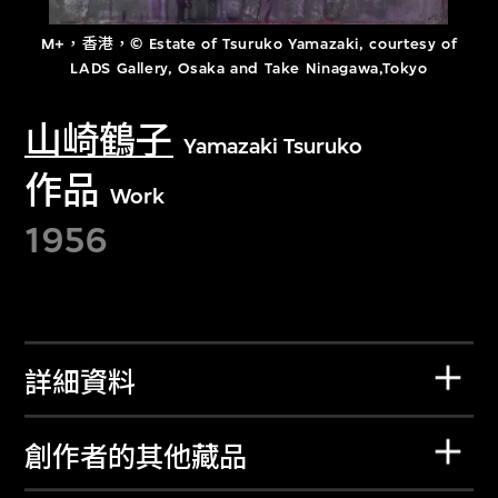
M+，香港，© Estate of Tsuruko Yamazaki, courtesy of
LADS Gallery, Osaka and Take Ninagawa,Tokyo
山崎鶴子
Yamazaki Tsuruko
作品
Work
1956
詳細資料
創作者的其他藏品