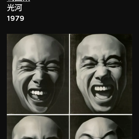
光河
1979