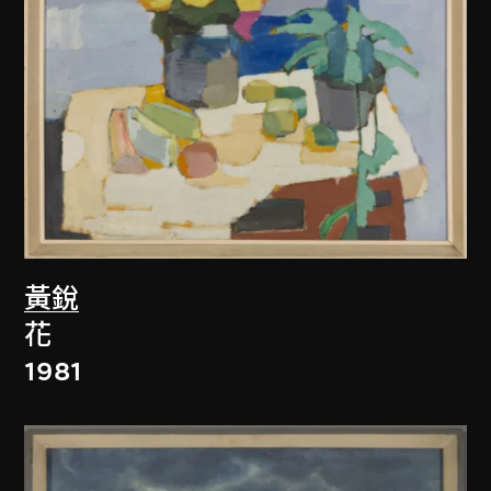
黃銳
花
1981