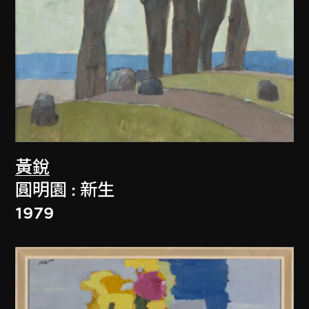
黃銳
圓明園 : 新生
1979