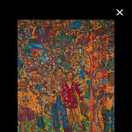
M+藏品
進一步篩選
搜索
關於M+藏品
探索世界頂級的二十及二十一世紀視覺
文化藏品。