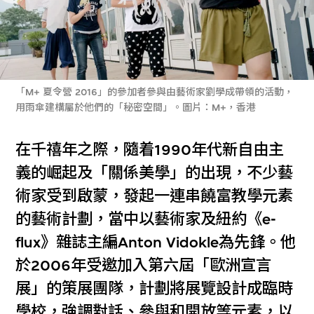
「M+ 夏令營 2016」的參加者參與由藝術家劉學成帶領的活動，
用雨傘建構屬於他們的「秘密空間」。圖片：M+，香港
在千禧年之際，隨着1990年代新自由主
義的崛起及「關係美學」的出現，不少藝
術家受到啟蒙，發起一連串饒富教學元素
的藝術計劃，當中以藝術家及紐約《e-
flux》雜誌主編Anton Vidokle為先鋒。他
於2006年受邀加入第六屆「歐洲宣言
展」的策展團隊，計劃將展覽設計成臨時
學校，強調對話、參與和開放等元素，以