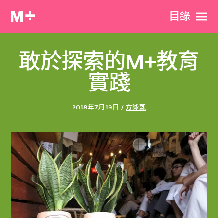
目​錄
敢於探索的M+教育
實踐
2018年7月19日 /
方詠甄