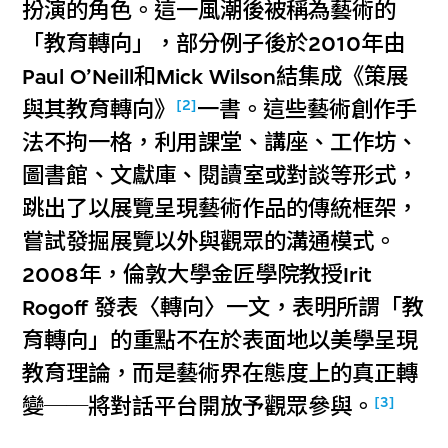
扮演的角色。這一風潮後被稱為藝術的
「教育轉向」，部分例子後於2010年由
Paul O’Neill和Mick Wilson結集成《策展
[2]
與其教育轉向》
一書。這些藝術創作手
法不拘一格，利用課堂、講座、工作坊、
圖書館、文獻庫、閱讀室或對談等形式，
跳出了以展覽呈現藝術作品的傳統框架，
嘗試發掘展覽以外與觀眾的溝通模式。
2008年，倫敦大學金匠學院教授Irit
Rogoff 發表〈轉向〉一文，表明所謂「教
育轉向」的重點不在於表面地以美學呈現
教育理論，而是藝術界在態度上的真正轉
[3]
變──將對話平台開放予觀眾參與。