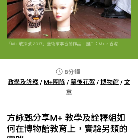
「M+ 敢探號 2017」藝術家李香蘭作品。圖片：M+，香港
8分鐘
教學及詮釋
/
M+團隊
/
幕後花絮
/
博物館
/
文
章
方詠甄分享M+ 教學及詮釋組如
何在博物館教育上，實驗另類的