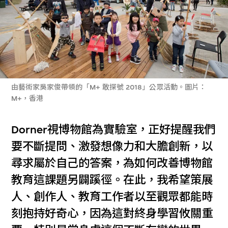
由藝術家吳家俊帶領的「M+ 敢探號 2018」公眾活動。圖片：
M+，香港
Dorner視博物館為實驗室，正好提醒我們
要不斷提問、激發想像力和大膽創新，以
尋求屬於自己的答案，為如何改善博物館
教育這課題另闢蹊徑。在此，我希望策展
人、創作人、教育工作者以至觀眾都能時
刻抱持好奇心，因為這對終身學習攸關重