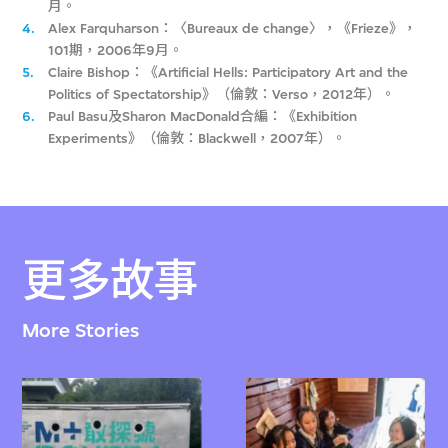
月。
4.
Alex Farquharson：〈Bureaux de change〉，《Frieze》，
101期，2006年9月。
5.
Claire Bishop：《Artificial Hells: Participatory Art and the
Politics of Spectatorship》（倫敦：Verso，2012年）。
6.
Paul Basu及Sharon MacDonald合編：《Exhibition
Experiments》（倫敦：Blackwell，2007年）。
更多故事
More Stories