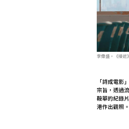
李偉盛，《接近》
「詩成電影」
宗旨，透過
鞍華的紀錄
港作出觀照