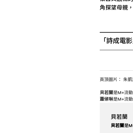
角探望母親
「詩成電影
頁頂圖片： 朱凱
貝若蘭
是M+流
蕭倬琳
是M+流
貝若蘭
貝若蘭
是M