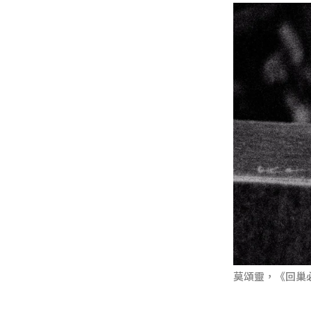
莫頌靈，《回巢必