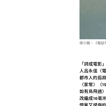
張小踏，《電話亭
「詩成電影
人呂永佳〈電
都市人的孤
〈家常〉（1
如有鳥飛過〉
改編成16毫
懷舊又感傷的