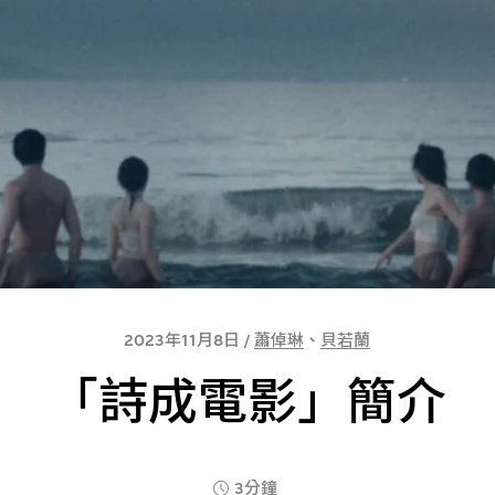
2023年11月8日 /
蕭倬琳
、
貝若蘭
「詩成電影」簡介
3分鐘