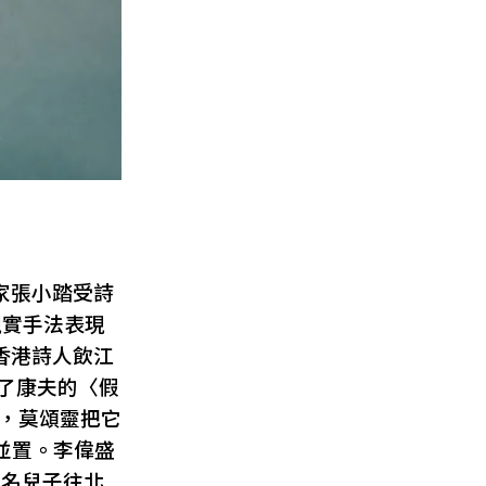
家張小踏受詩
現實手法表現
香港詩人飲江
選了康夫的〈假
刻，莫頌靈把它
並置。李偉盛
一名兒子往北