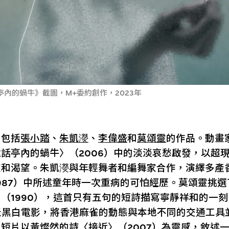
內的蝸牛》截圖，M+委約創作，2023年
」包括
張小踏
、
朱凱濙
、
李偉盛
和
莫頌靈
的作品。動畫
話亭內的蝸牛〉（2006）中的淡淡哀愁啟發，以超
寂和渴望。朱凱濙與年輕舞者和編舞家合作，演繹多產
987）中所述童年時一次重病的可怕經歷。莫頌靈挑
（1990），這首只有五句的短詩描寫寧靜祥和的一
米黑白電影，將香港麻雀的動態與本地不同的交通工具
短片以黃燦然的詩〈接近〉（2007）為靈感，敘述