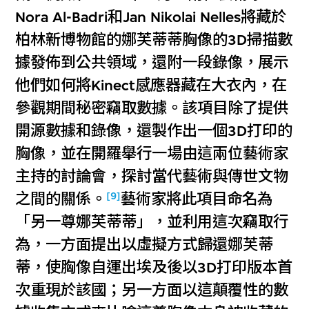
Nora Al-Badri和Jan Nikolai Nelles將藏於
柏林新博物館的娜芙蒂蒂胸像的3D掃描數
據發佈到公共領域，還附一段錄像，展示
他們如何將Kinect感應器藏在大衣內，在
參觀期間秘密竊取數據。該項目除了提供
開源數據和錄像，還製作出一個3D打印的
胸像，並在開羅舉行一場由這兩位藝術家
主持的討論會，探討當代藝術與傳世文物
[9]
之間的關係。
藝術家將此項目命名為
「另一尊娜芙蒂蒂」，並利用這次竊取行
為，一方面提出以虛擬方式歸還娜芙蒂
蒂，使胸像自運出埃及後以3D打印版本首
次重現於該國；另一方面以這顛覆性的數