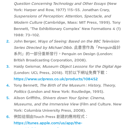
Question Concerning Technology and Other Essays
(New
York: Harper and Row, 1977) 115–55. Jonathan Crary,
Suspensions of Perception: Attention, Spectacle, and
Modern Culture
(Cambridge, Mass: MIT Press, 1999). Tony
Bennett, ‘The Exhibitionary Complex’ New Formations 4 (1)
1988: 73–102.
2.
John Berger,
Ways of Seeing: Based on the BBC Television
Series Directed by Michael Dibb
. 此書曾作為「Penguin設計
系列」的一部分重新發行。Penguin on Design (London:
British Broadcasting Corporation, 2008).
3.
Haidy Geismar,
Museum Object Lessons for the Digital Age
(London: UCL Press, 2018). 可於以下網址免費下載：
https://www.uclpress.co.uk/products/108452
4.
Tony Bennett,
The Birth of the Museum : History, Theory,
Politics
(London and New York: Routledge, 1995).
5.
Alison Griffiths,
Shivers down Your Spine: Cinema,
Museums, and the Immersive View
(Film and Culture. New
York: Columbia University Press, 2008).
6.
例如這個由Touch Press 創建的應用程式：
https://itunes.apple.com/us/app/the-