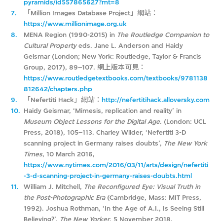
pyramids/id557865627?mt=8
7.
「Million Images Database Project」網站：
https://www.millionimage.org.uk
8.
MENA Region (1990-2015) in
The Routledge Companion to
Cultural Property
eds. Jane L. Anderson and Haidy
Geismar (London; New York: Routledge, Taylor & Francis
Group, 2017), 89–107. 網上版本可見：
https://www.routledgetextbooks.com/textbooks/9781138
812642/chapters.php
9.
「Nefertiti Hack」網站：
http://nefertitihack.alloversky.com
10.
Haidy Geismar, ‘Mimesis, replication and reality’ in
Museum Object Lessons for the Digital Age
. (London: UCL
Press, 2018), 105–113. Charley Wilder, ‘Nefertiti 3-D
scanning project in Germany raises doubts’,
The New York
Times
, 10 March 2016,
https://www.nytimes.com/2016/03/11/arts/design/nefertiti
-3-d-scanning-project-in-germany-raises-doubts.html
11.
William J. Mitchell,
The Reconfigured Eye: Visual Truth in
the Post-Photographic Era
(Cambridge, Mass: MIT Press,
1992). Joshua Rothman, ‘In the Age of A.I., Is Seeing Still
Believing?’,
The New Yorker
, 5 November 2018.