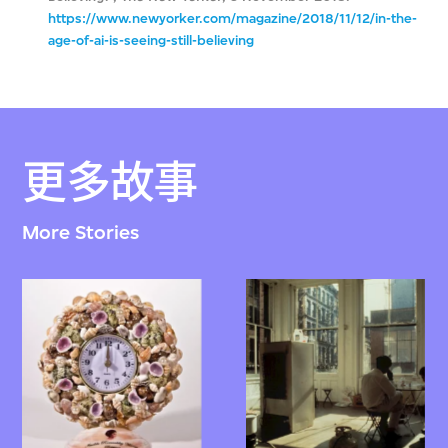
https://www.newyorker.com/magazine/2018/11/12/in-the-
age-of-ai-is-seeing-still-believing
更多故事
More Stories