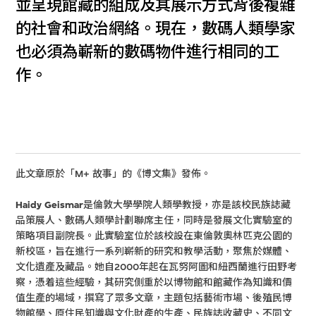
並呈現館藏的組成及其展示方式背後複雜
的社會和政治網絡。現在，數碼人類學家
也必須為嶄新的數碼物件進行相同的工
作。
此文章原於「M+ 故事」的《博文集》發佈。
Haidy Geismar
是倫敦大學學院人類學教授，亦是該校民族誌藏
品策展人、數碼人類學計劃聯席主任，同時是發展文化實驗室的
策略項目副院長。此實驗室位於該校設在東倫敦奧林匹克公園的
新校區，旨在進行一系列嶄新的研究和教學活動，聚焦於媒體、
文化遺產及藏品。她自2000年起在瓦努阿圖和紐西蘭進行田野考
察，憑着這些經驗，其研究側重於以博物館和館藏作為知識和價
值生產的場域，撰寫了眾多文章，主題包括藝術市場、後殖民博
物館學、原住民知識與文化財產的生產、民族誌收藏史、不同文