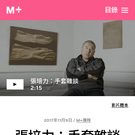
目​錄
張培力：手套雜談
2:15
影片謄本
2017年11月9日 /
M+團隊