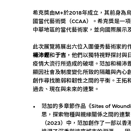
希克獎由M+於2018年成立，其前身為
國當代藝術奬（CCAA）。希克獎是一
中華地區的當代藝術家，並向國際展示
此次展覽將展出六位入圍優秀藝術家的
楊沛鏗
和
于吉
，他們以獨特視野探討與
疫情大流行所造成的破壞。范加和楊沛
顯因社會及制度變化所致的隔離與內心
創作尋找脆弱和韌性之間的平衡。王拓
過去、現在與未來的連繫。
范加的多章節作品《Sites of Wo
思，探索物種與親緣關係之間的連繫。在《Site
（2023）中，范加創作了一部以