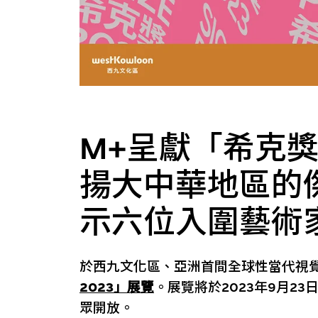
M+呈獻「希克獎
揚大中華地區的
示六位入圍藝術
於西九文化區、亞洲首間全球性當代視
2023」展覽
。展覽將於2023年9月2
眾開放。