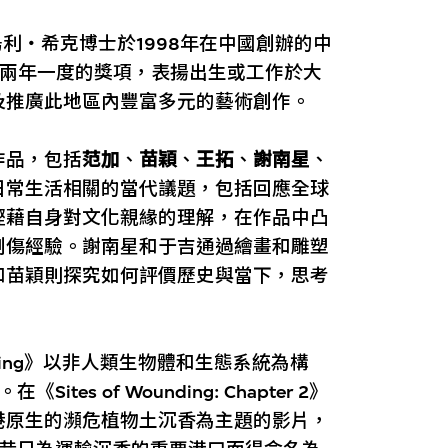
烏利‧希克博士於1998年在中國創辦的中
項兩年一度的獎項，表揚出生或工作於大
及推廣此地區內豐富多元的藝術創作。
作品，包括
范加
、
苗穎
、
王拓
、
謝南星
、
日常生活相關的當代議題，包括回應全球
鏗藉自身對文化親緣的理解，在作品中凸
創傷經驗。謝南星和于吉通過繪畫和雕塑
和苗穎則探究如何評價歷史與當下，思考
unding》以非人類生物體和生態系統為構
s of Wounding: Chapter 2》
香港原生的瀕危植物土沉香為主題的影片，