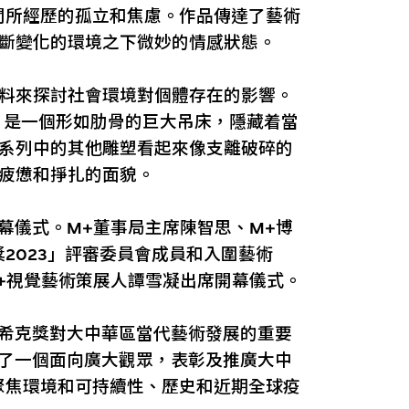
期間所經歷的孤立和焦慮。作品傳達了藝術
斷變化的環境之下微妙的情感狀態。
料來探討社會環境對個體存在的影響。
9）是一個形如肋骨的巨大吊床，隱藏着當
系列中的其他雕塑看起來像支離破碎的
疲憊和掙扎的面貌。
幕儀式。M+董事局主席陳智思、M+博
2023」評審委員會成員和入圍藝術
+視覺藝術策展人譚雪凝出席開幕儀式。
希克獎對大中華區當代藝術發展的重要
供了一個面向廣大觀眾，表彰及推廣大中
聚焦環境和可持續性、歷史和近期全球疫