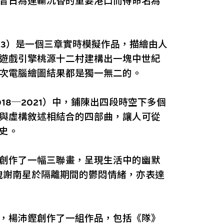
昔日為運輸沉香的重要港口而得命名為
023）是一個三章實時模擬作品，描繪由人
遊戲引擎桃源十二村建構出一塊中世紀
次電腦繪圖結果都是獨一無二的。
18─2021）中，鋪陳出四段時空下多個
與虛構敘述相結合的四部曲，讓人可從
史。
創作了一幅三聯畫，呈現生活中的幽默
宣洩謝南星於隔離期間的鬱悶情緒，亦表達
，楊沛鏗創作了一組作品，包括《隊》