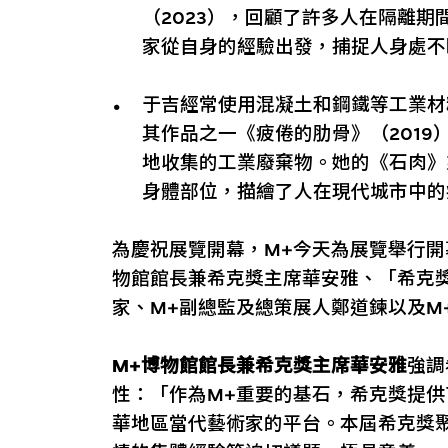
（2023），回顧了許多人在隔離
家從自身的經驗出發，捕捉人身處不
于吉經常使用混凝土和鋼鐵等工業材
其作品之一《疲倦的肋骨》（201
地收集的工業廢棄物。她的《石肉》
身體部位，描繪了人在現代城市中的
為慶祝展覽開幕，M+今天為展覽舉行開
物館館長兼希克獎主席華安雅、「希克獎
家、M+副總監及總策展人鄭道鍊以及M
M+博物館館長兼希克獎主席華安雅
強調
性：「作為M+重要的基石，希克獎提
華地區當代藝術家的平台。本屆希克獎