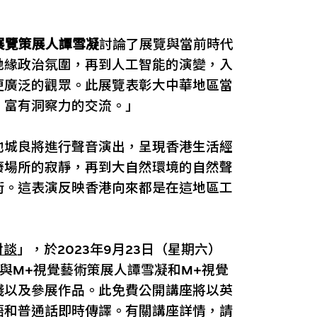
」
展覽策展人譚雪凝
討論了展覽與當前時代
地緣政治氛圍，再到人工智能的演變，入
更廣泛的觀眾。此展覽表彰大中華地區當
、富有洞察力的交流。」
池城良將進行聲音演出，呈現香港生活經
廢場所的寂靜，再到大自然環境的自然聲
術。這表演反映香港向來都是在這地區工
對談
」，於2023年9月23日（星期六）
將與M+視覺藝術策展人譚雪凝和M+視覺
踐以及參展作品。此免費公開講座將以英
語和普通話即時傳譯。有關講座詳情，請