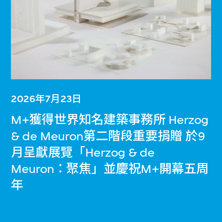
2026年7月23日
M+獲得世界知名建築事務所 Herzog
& de Meuron第二階段重要捐贈 於9
月呈獻展覽「Herzog & de
Meuron：聚焦」並慶祝M+開幕五周
年