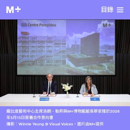
目​錄
龐比度藝術中心主席洛朗．勒邦與M+博物館館長華安雅於2026
年5月15日簽署合作意向書
攝影︰Winnie Yeung @ Visual Voices，圖片由M+提供