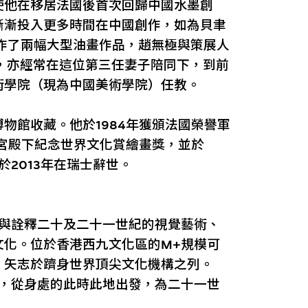
使他在移居法國後首次回歸中國水墨創
漸漸投入更多時間在中國創作，如為貝聿
創作了兩幅大型油畫作品，趙無極與策展人
婚，亦經常在這位第三任妻子陪同下，到前
術學院（現為中國美術學院）任教。
物館收藏。他於1984年獲頒法國榮譽軍
松宮殿下紀念世界文化賞繪畫獎，並於
於2013年在瑞士辭世。
示與詮釋二十及二十一世紀的視覺藝術、
文化。位於香港西九文化區的M+規模可
，矢志於躋身世界頂尖文化機構之列。
礎，從身處的此時此地出發，為二十一世
。