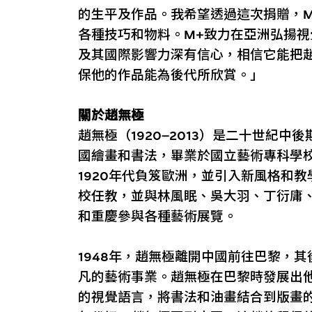
的生平及作品。我希望透過這次捐贈，
各種技巧和物料。M+致力在亞洲弘揚視
及其國際影響力深有信心，相信它能把
保他的作品能為後代所欣賞。」
關於趙無極
趙無極（1920–2013）是二十世紀
國繪畫和書法，畢業於國立藝術專科學
1920年代負笈歐洲，並引入新風格和
校任教，並與林風眠、吳大羽、丁衍庸
和重慶參與各種藝術展覽。
1948年，趙無極離開中國前往巴黎，
凡的藝術事業。趙無極在巴黎時發展出
的視覺語言，將書法和油畫結合到版畫的