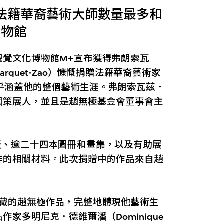
法籍華裔藝術大師數量最多和
博物館
視覺文化博物館M+宣布獲得弗朗索瓦
 Marquet-Zao）慷慨捐贈法籍華裔藝術家
，幾乎涵蓋他的整個藝術生涯。弗朗索瓦茲．
國策展人，並且是趙無極基金會董事會主
版、逾二十四本圖冊和畫集，以及有助展
作的相關材料。此次捐贈中的作品來自趙
所藏的趙無極作品，完整地體現他藝術生
家多明尼克．德維爾潘（Dominique