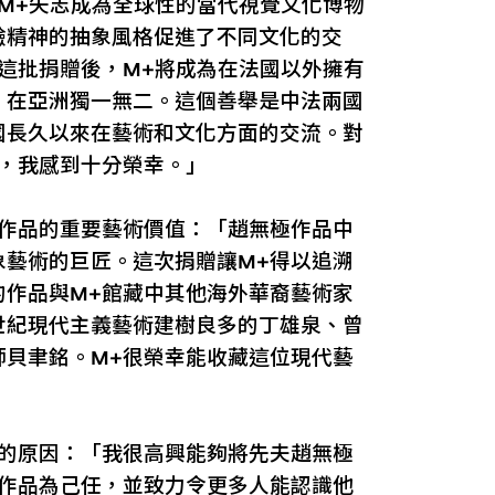
M+矢志成為全球性的當代視覺文化博物
驗精神的抽象風格促進了不同文化的交
這批捐贈後，M+將成為在法國以外擁有
，在亞洲獨一無二。這個善舉是中法兩國
國長久以來在藝術和文化方面的交流。對
藏，我感到十分榮幸。」
作品的重要藝術價值：「趙無極作品中
象藝術的巨匠。這次捐贈讓M+得以追溯
的作品與M+館藏中其他海外華裔藝術家
世紀現代主義藝術建樹良多的丁雄泉、曾
師貝聿銘。M+很榮幸能收藏這位現代藝
品的原因：「我很高興能夠將先夫趙無極
的作品為己任，並致力令更多人能認識他