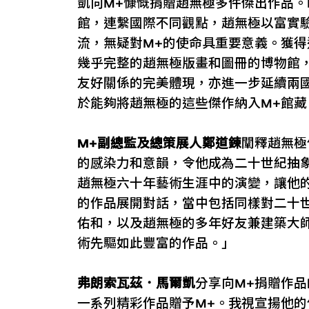
凱向M+慷慨捐贈趙無極多件傑出作品。
館，連繫國際不同觀點，趙無極以富實
流，無疑對M+的使命具重要意義。獲得
幾乎完整的趙無極版畫和圖冊的博物館
友好關係的完美體現，亦進一步延續兩
於能夠將趙無極的這些傑作納入M+館
M+副總監及總策展人鄭道鍊
闡釋趙無極
的感染力和意韻，令他成為二十世紀抽
趙無極六十年藝術生涯中的演變，讓他
的作品展開對話，當中包括同樣對二十
佑和，以及趙無極的多年好友兼建築大
術先驅如此豐富的作品。」
弗朗索瓦茲．馬爾凱
分享向M+捐贈作
一系列精彩作品贈予M+。我視宣揚他