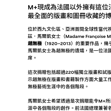
M+現成為法國以外擁有這位
最全面的版畫和圖冊收藏的
位於西九文化區、亞洲首間全球性當代
茲．馬爾凱女士（Madame Françoise
趙無極
（1920–2013）的重要作品
馬爾凱女士為趙無極的遺孀，是一位法
席。
這次捐贈包括超過220幅獨立版畫和試
示趙無極在版畫和書籍製作方面大量工
無極藝術生涯中的各個階段。
馬爾凱女士希望透過是次捐贈能令M+
涯中各個階段的創作。前法國總理兼著名作