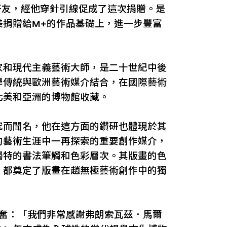
女士之好友，經他穿針引線促成了這次捐贈。是
善美捐贈給M+的作品基礎上，進一步豐富
家和現代主義藝術大師，是二十世紀中後
學傳統與歐洲藝術媒介結合，在國際藝術
北美和亞洲的博物館收藏。
究而聞名，他在這方面的鑽研也體現於其
的藝術生涯中一再探索的重要創作媒介，
獨特的書法筆觸和色彩層次。其版畫的色
，都奠定了版畫在趙無極藝術創作中的獨
奮：「我們非常感謝弗朗索瓦茲．馬爾