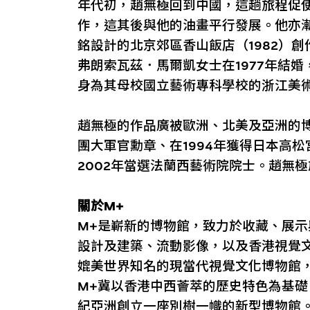
年代初，趙無極回到中國，這趟旅程促
作，這其後與他的油畫平行發展。他亦
銘設計的北京郊區香山飯店（1982）
弗朗索瓦茲．馬爾凱女士在1977年結
身為其母校國立藝術專科學校的浙江美
趙無極的作品廣被歐洲、北美及亞洲的博
團大軍官勳章、在1994年獲得日本高
2002年當選法蘭西藝術院院士。趙無極
關於M+
M+是嶄新的博物館，致力於收藏、展
設計及建築、流動影像，以及香港視覺
媲美世界知名的現當代視覺文化博物館
M+冀以香港中西薈萃的歷史特色為基
紀亞洲創立一座別樹一幟的新型博物館