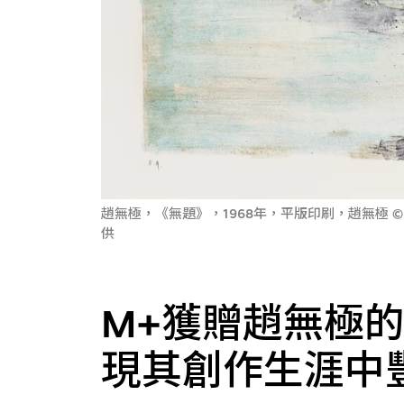
趙無極，《無題》，1968年，平版印刷，趙無極 © ProLi
供
M+獲贈趙無極的
現其創作生涯中