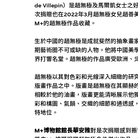
de Villepin）是趙無極及馬爾凱
次捐贈也在2022年3月趙無極女兒趙
M+的趙無極作品收藏。
生於中國的趙無極是成就斐然的抽象畫
期藝術圈不可或缺的人物。他將中國美
界打響名堂。趙無極的作品廣受歐洲、
趙無極以其對色彩和光線深入細緻的研
版畫作品之中。版畫是趙無極在其顯赫
相較於他的油畫，版畫更能清晰展示他
彩和構圖、氣韻、交織的細節和通透感
特地位。
M+博物館館長華安雅
對是次捐贈感到振