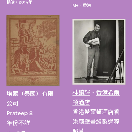
捐贈，2014年
M+，香港
林鎮輝
、
香港希爾
埃索（泰國）有限
頓酒店
公司
香港希爾頓酒店香
Prateep 8
港廳壁畫繪製過程
年份不詳
照片