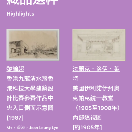
Highlights
黎錦超
法蘭克．洛伊．萊
香港九龍清水灣香
特
港科技大學建築設
美國伊利諾伊州奥
計比賽參賽作品中
克帕克統一教堂
央入口側面示意圖
（1905至1908年）
[1987]
內部透視圖
[約1905年]
M+，香港，Joan Leung Lye