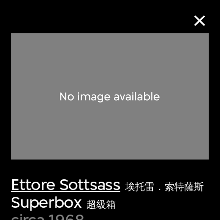
Collection Online
Refine
Search
About the Collection
Ettore Sottsass
Discover some of the world’s foremost
埃托雷．索特薩斯
collections of twentieth- and twenty-
Superbox
超級箱
first-century visual culture.
circa 1968