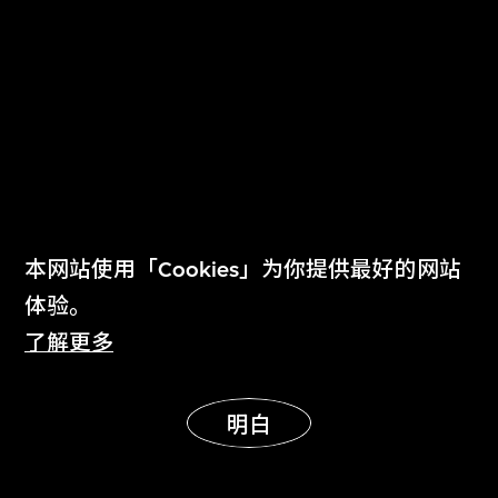
8048 (广东话)
8048 (英语)
本网站使用「Cookies」为你提供最好的网站
草間彌生
草間彌生
体验。
外衣
外衣
了解更多
明白
显示更多