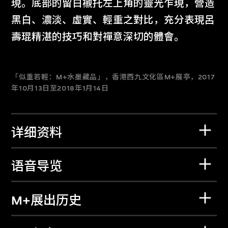
現。底部的留白襯托左上角的靈光乍現，營造
黑白、濃淡、虛實、輕重之對比，充分表現呂
壽琨精湛的技巧和對禪意深切的體會。
「似重若輕：M+水墨藏品」，香港西九文化區M+展亭，2017
年10月13日至2018年1月14日
详细资料
语音导览
M+展出历史