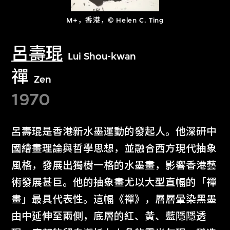
M+，香港，© Helen C. Ting
呂壽琨
Lui Shou-kwan
禪
Zen
1970
呂壽琨是香港新水墨運動的發起人。他深研中
國繪畫理論與哲學思想，並融合西方現代抽象
風格，發展出獨樹一格的水墨畫，影響香港藝
術發展甚巨。他的抽象畫尤以大型直幅的「禪
畫」最具代表性。這幅《禪》，層層暈染黑墨
由中延伸至兩側，底層的紅、黃、藍隱隱透