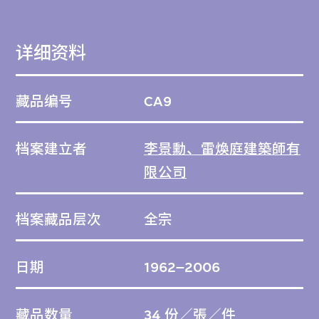
從純製造業轉型發展其他產業時興建的商業及
工業設施。在香港以外，該公司為上海靜安希
爾頓酒店設計的建築，屬當地首批摩天大樓，
详细资料
展示了香港建築師在中國改革初期對國內城市
發展所作的貢獻。
藏品编号
CA9
這些繪圖是M+於2013年籌備「構。建M+：
档案建立者
李景勳、雷煥庭建築師有
博物館設計方案及建築藏品」展覽期間，獲李
限公司
景勳、雷煥庭建築師有限公司捐贈的藏品。
档案藏品层次
全宗
M+為籌備「構。建M+：博物館設計方案及建
築藏品」展覽，挑選了一些考慮納入館藏的項
日期
1962–2006
目及一建築模型。李景勳、雷煥庭建築師有限
公司在選定的檔案中，指出哪些繪圖最能代表
藏品数量
34 份／張／件