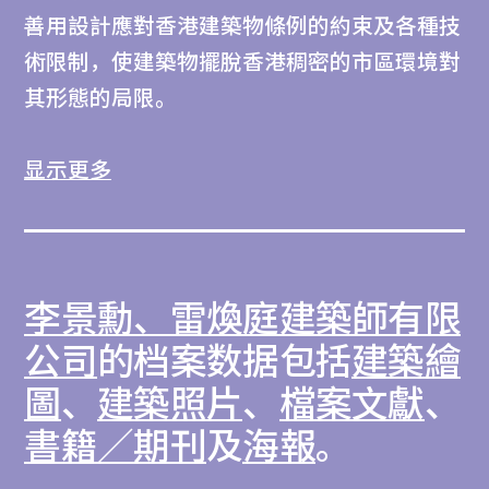
善用設計應對香港建築物條例的約束及各種技
術限制，使建築物擺脫香港稠密的市區環境對
其形態的局限。
此藏品包含四個項目檔案，記錄了該公司於
显示更多
1960年代初至1980年代末、香港急速城市化
及密度提升的過程中設計的建築。當中，位於
九龍彌敦道的寶寧大廈便是為應對市區房屋短
李景勳、雷煥庭建築師有限
缺而設計的大型住宅樓宇。沙田中心則體現了
新市鎮的規劃及建設，其與鐵路車站及購物商
公司
的档案数据包括
建築繪
場相連的巨型平台結構及樓宇，成為此後同類
圖
、
建築照片
、
檔案文獻
、
型發展項目的標準配置。而觀塘的太平洋貿易
書籍／期刊
及
海報
。
中心屬「分層工廠大廈」，是1980年代香港