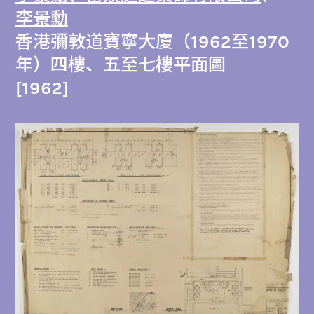
李景勳
香港彌敦道寶寧大廈（1962至1970
年）四樓、五至七樓平面圖
[1962]