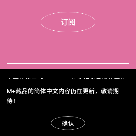
订阅
门票
本网站使用「Cookies」为你提供最好的网站
Get Tickets
体验。
M+藏品的简体中文内容仍在更新，敬请期
了解更多
待！
M+杂志
M+ Magazine
明白
确认