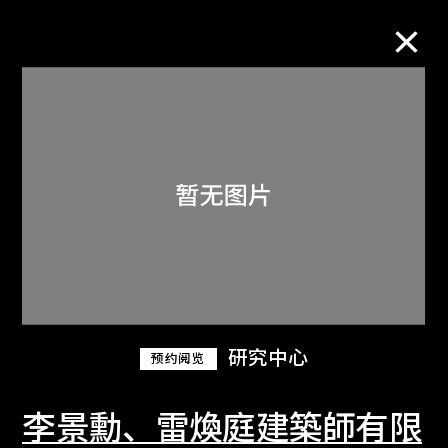
M+藏品
进一步筛选
搜索
关于M+藏品
研究中心
预约阅览
探索世界顶级的二十及二十一世纪视觉
文化藏品。
李景勳、雷煥庭建築師有限