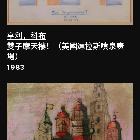
亨利．科布
雙子摩天樓！（美國達拉斯噴泉廣
場）
1983