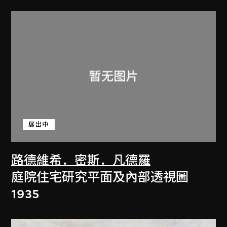
展出中
路德維希．密斯．凡德羅
庭院住宅研究平面及內部透視圖
1935