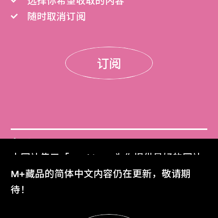
选择你希望收取的内容
随时取消订阅
订阅
门票
本网站使用「Cookies」为你提供最好的网站
Get Tickets
体验。
M+藏品的简体中文内容仍在更新，敬请期
了解更多
待！
M+杂志