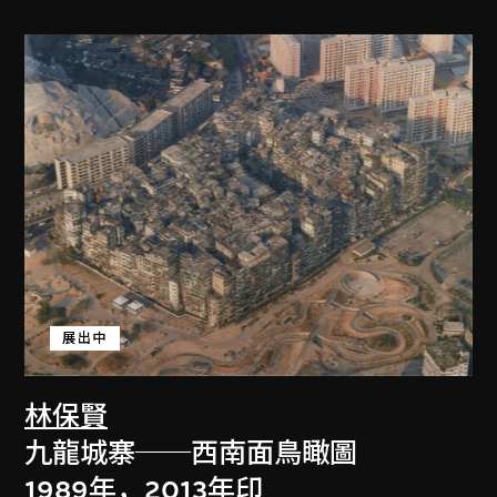
展出中
林保賢
九龍城寨──西南面鳥瞰圖
1989年，2013年印