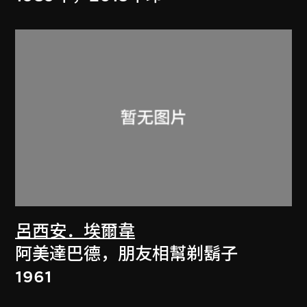
呂西安．埃爾韋
阿美達巴德，朋友相幫剃鬍子
1961