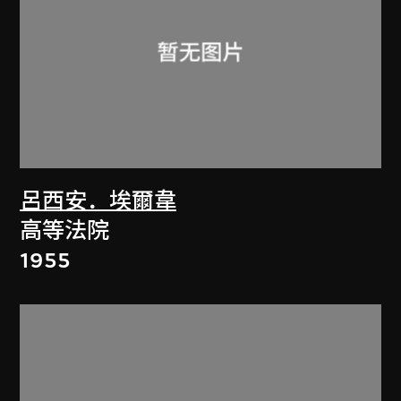
呂西安．埃爾韋
高等法院
1955