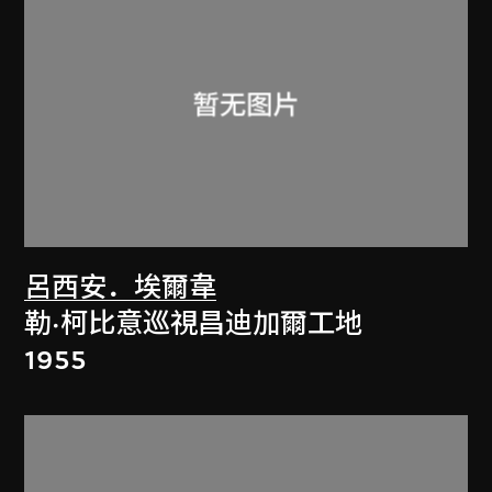
呂西安．埃爾韋
勒·柯比意巡視昌迪加爾工地
1955