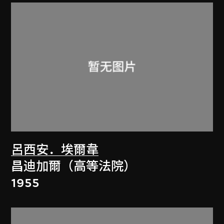
呂西安．埃爾韋
昌迪加爾（高等法院）
1955