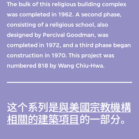
The bulk of this religious building complex
was completed in 1962. A second phase,
consisting of a religious school, also
designed by Percival Goodman, was
completed in 1972, and a third phase began
construction in 1970. This project was
numbered B18 by Wang Chiu-Hwa.
这个系列是
與美國宗教機構
相關的建築項目
的一部分。