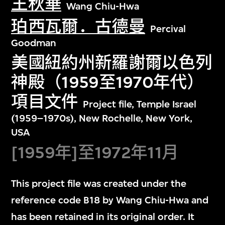
王秋華
Wang Chiu-Hwa
珀西瓦爾．古德曼
Percival
Goodman
美國紐約州新羅謝爾以色列
神殿（1959至1970年代）
項目文件
Project file, Temple Israel
(1959–1970s), New Rochelle, New York,
USA
[1959年]至1972年11月
This project file was created under the
reference code B18 by Wang Chiu-Hwa and
has been retained in its original order. It