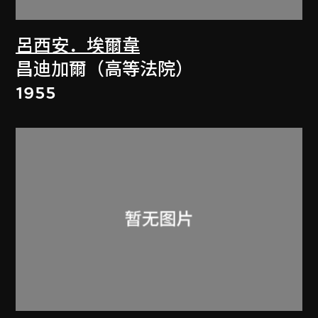
呂西安．埃爾韋
昌迪加爾（高等法院）
1955