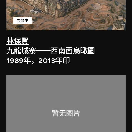
展出中
林保賢
九龍城寨──西南面鳥瞰圖
1989年，2013年印