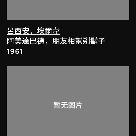
呂西安．埃爾韋
阿美達巴德，朋友相幫剃鬍子
1961