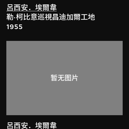
呂西安．埃爾韋
勒·柯比意巡視昌迪加爾工地
1955
呂西安．埃爾韋