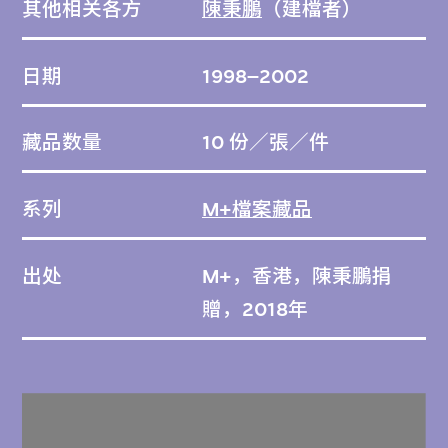
其他相关各方
陳秉鵬
（建檔者）
日期
1998–2002
藏品数量
10 份／張／件
系列
M+檔案藏品
出处
M+，香港，陳秉鵬捐
贈，2018年