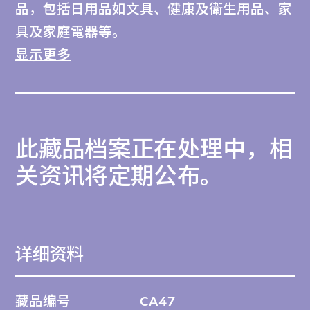
品，包括日用品如文具、健康及衛生用品、家
具及家庭電器等。
显示更多
陳秉鵬檔案包含設計繪圖、草圖、圖錄、法律
文件及剪報等資料。陳秉鵬檔案包含設計繪
圖、草圖、圖錄、法律文件及剪報等資料，圍
此藏品档案正在处理中，相
繞其設計項目 EC Phone、EC-II Phone、KIVA
Office Collection 等。
关资讯将定期公布。
陳秉鵬項目檔案由陳秉鵬於2018年捐贈。
M+致力按照最嚴格的國際標準保存、編排和
详细资料
描述此檔案。檔案各部分將陸續完成編目，並
上載到M+藏品網站。
藏品编号
CA47