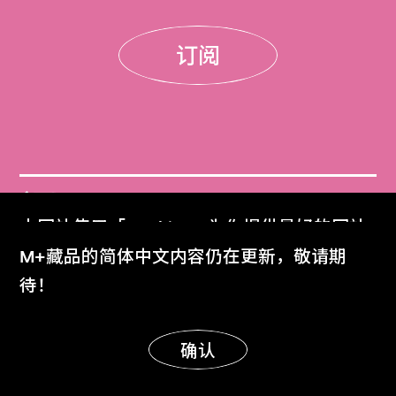
订阅
门票
本网站使用「Cookies」为你提供最好的网站
Get Tickets
体验。
M+藏品的简体中文内容仍在更新，敬请期
了解更多
待！
M+杂志
M+ Magazine
明白
确认