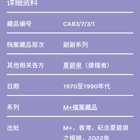
详细资料
藏品编号
CA83/7/3/1
档案藏品层次
副副系列
其他相关各方
夏碧泉
（建檔者）
日期
1970至1990年代
系列
M+檔案藏品
出处
M+，香港，紀念夏碧泉
之捐贈，2022年