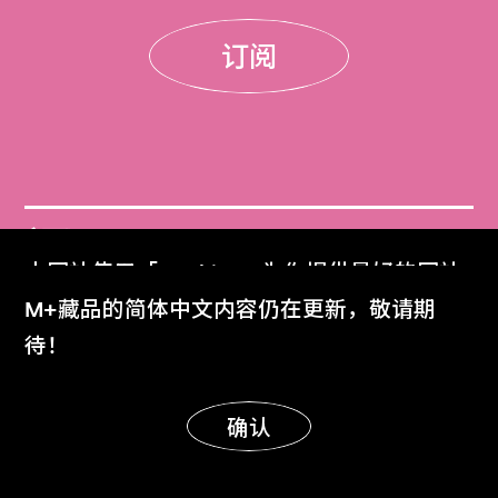
订阅
门票
本网站使用「Cookies」为你提供最好的网站
Get Tickets
体验。
M+藏品的简体中文内容仍在更新，敬请期
了解更多
待！
M+杂志
M+ Magazine
明白
确认