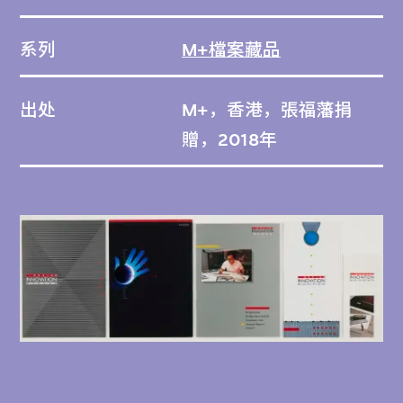
系列
M+檔案藏品
出处
M+，香港，張福藩捐
贈，2018年