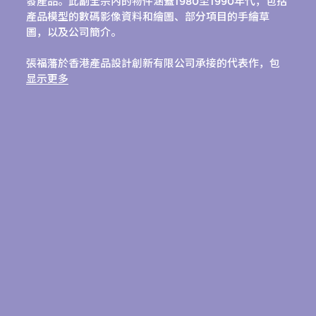
發產品。此副全宗內的物件涵蓋1980至1990年代，包括
產品模型的數碼影像資料和繪圖、部分項目的手繪草
圖，以及公司簡介。
張福藩於香港產品設計創新有限公司承接的代表作，包
括該公司的實驗項目收音錄音機；為依利安達國際集團
显示更多
有限公司設計、屢次獲獎的便攜式傳真機，以及為精工
電子有限公司設計的「家居承建商」測量換算器。
按時序編排，數碼藏品維持原有順序。