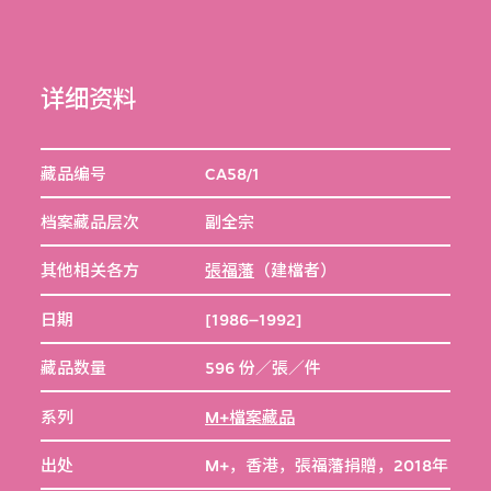
详细资料
藏品编号
CA58/1
档案藏品层次
副全宗
其他相关各方
張福藩
（建檔者）
日期
[1986–1992]
藏品数量
596 份／張／件
系列
M+檔案藏品
出处
M+，香港，張福藩捐贈，2018年