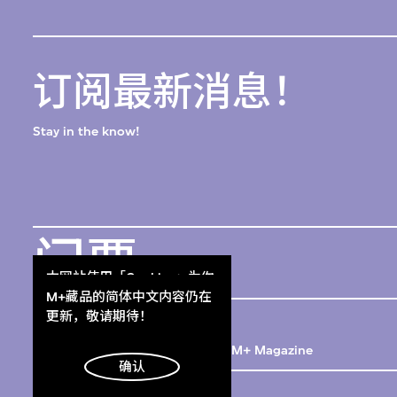
订阅最新消息！
Stay in the know!
门票
本网站使用「Cookies」为你
Get Tickets
提供最好的网站体验。
M+藏品的简体中文内容仍在
M+杂志
了解更多
更新，敬请期待！
M+ Magazine
明白
确认