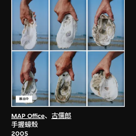
展出中
MAP Office
、
古儒郎
手握蠔殼
2005