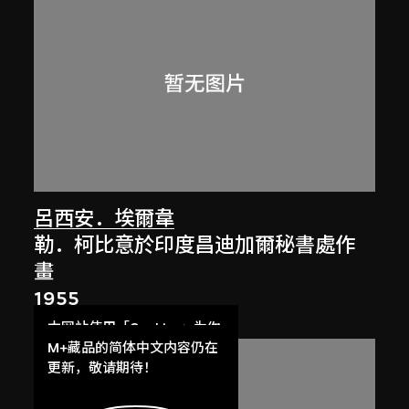
呂西安．埃爾韋
勒．柯比意於印度昌迪加爾秘書處作
畫
1955
本网站使用「Cookies」为你
提供最好的网站体验。
M+藏品的简体中文内容仍在
了解更多
更新，敬请期待！