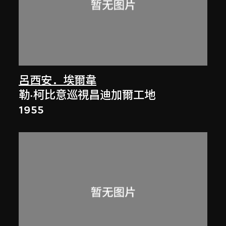
呂西安．埃爾韋
勒·柯比意巡視昌迪加爾工地
1955