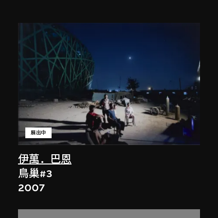
展出中
伊萬．巴恩
鳥巢#3
2007