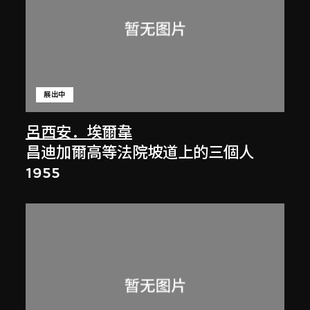
展出中
呂西安．埃爾韋
昌迪加爾高等法院坡道上的三個人
1955