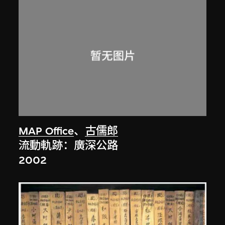
MAP Office
、
古儒郎
流動軌跡：廣深公路
2002