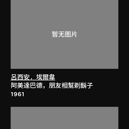
呂西安．埃爾韋
阿美達巴德，朋友相幫剃鬍子
1961