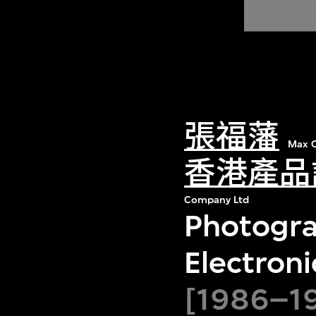
張福藩
Max C
香港產品
Company Ltd
Photogra
Electroni
[1986–19