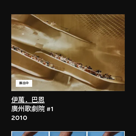
展出中
伊萬．巴恩
廣州歌劇院 #1
2010