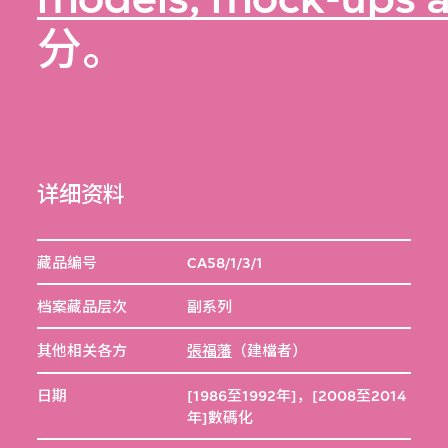
分。
详细资料
藏品编号
CA58/1/3/1
档案藏品层次
副系列
其他相关各方
張福藩
（建檔者）
日期
[1986至1992年]，[2008至2014
年]數碼化