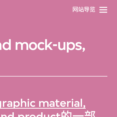
网站导览
nd mock-ups,
raphic material,
and product
的一部