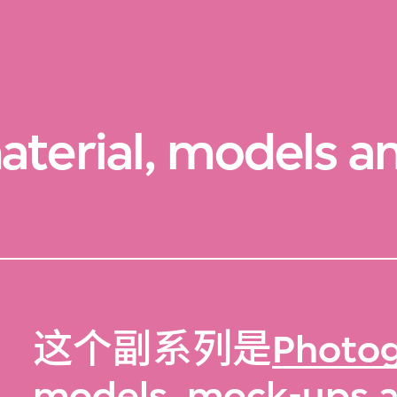
aterial, models a
这个副系列是
Photog
models, mock-ups 