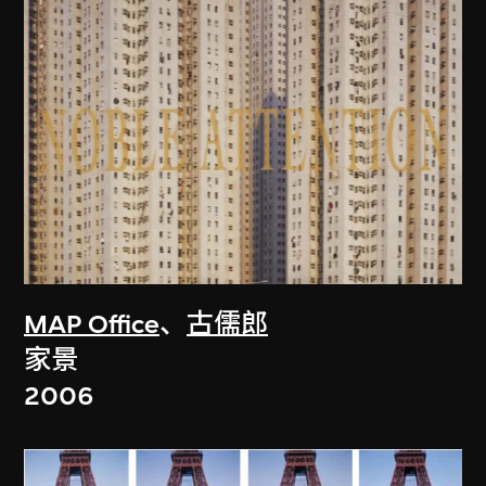
MAP Office
、
古儒郎
家景
2006