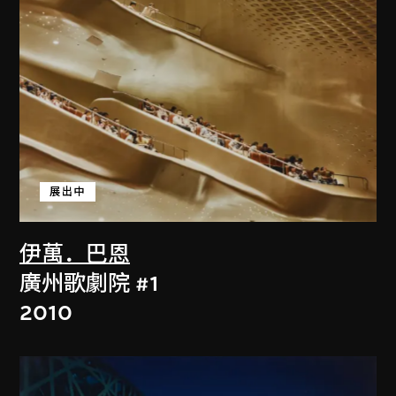
展出中
伊萬．巴恩
廣州歌劇院 #1
2010