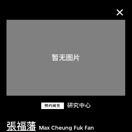
M+藏品
进一步筛选
搜索
关于M+藏品
研究中心
预约阅览
探索世界顶级的二十及二十一世纪视觉
文化藏品。
張福藩
Max Cheung Fuk Fan