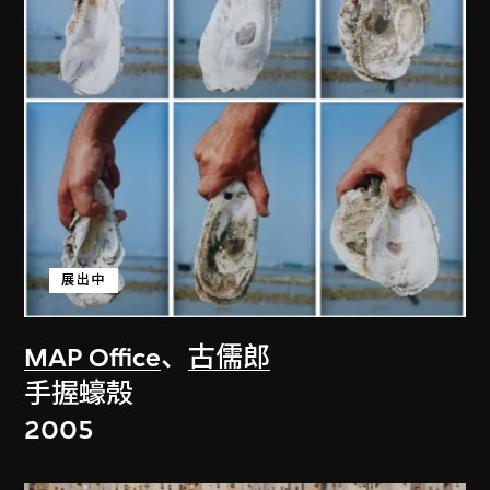
展出中
MAP Office
、
古儒郎
手握蠔殼
2005