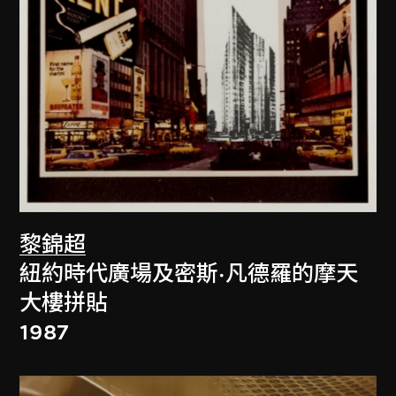
黎錦超
紐約時代廣場及密斯·凡德羅的摩天
大樓拼貼
1987