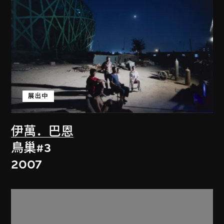
展出中
伊萬．巴恩
鳥巢#3
2007