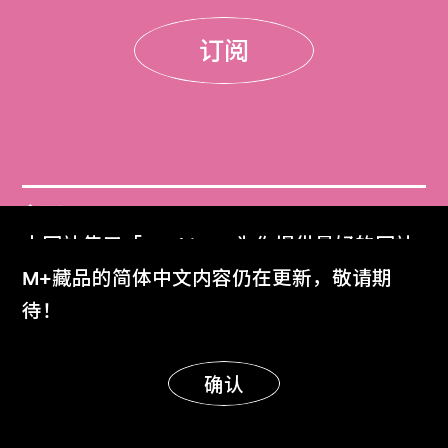
订阅
门票
本网站使用「Cookies」为你提供最好的网站
Get Tickets
体验。
M+藏品的简体中文内容仍在更新，敬请期
了解更多
待！
M+杂志
M+ Magazine
明白
确认