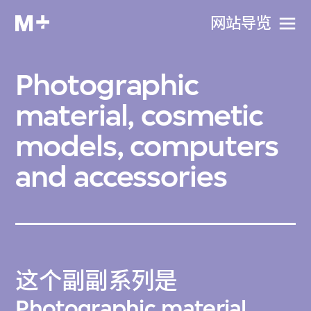
网站导览
Photographic
material, cosmetic
models, computers
and accessories
这个副副系列是
Photographic material,