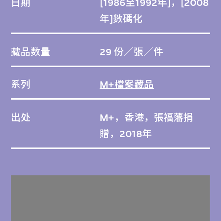
日期
[1986至1992年]，[2008
年]數碼化
藏品数量
29 份／張／件
系列
M+檔案藏品
出处
M+，香港，張福藩捐
贈，2018年