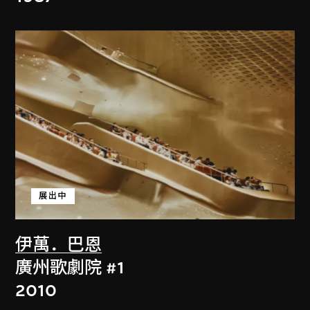
展出中
伊萬．巴恩
廣州歌劇院 #1
2010