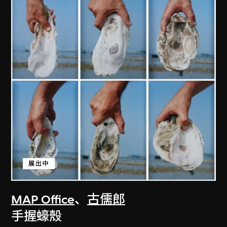
展出中
MAP Office
、
古儒郎
手握蠔殼