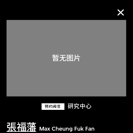
M+藏品
进一步筛选
搜索
关于M+藏品
研究中心
预约阅览
探索世界顶级的二十及二十一世纪视觉
文化藏品。
張福藩
Max Cheung Fuk Fan