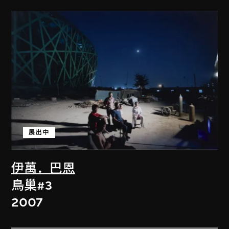
展出中
伊萬．巴恩
鳥巢#3
2007