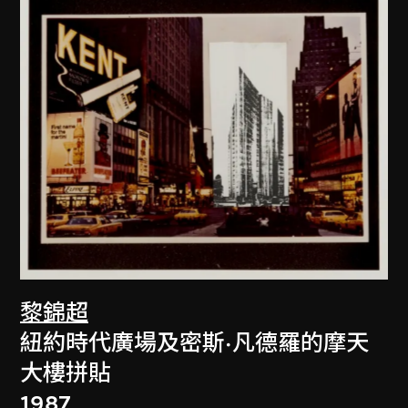
黎錦超
紐約時代廣場及密斯·凡德羅的摩天
大樓拼貼
1987