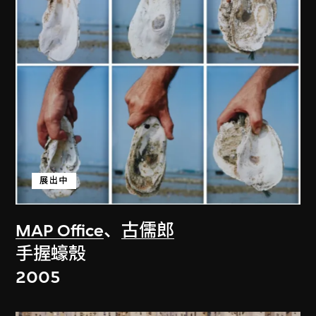
展出中
MAP Office
、
古儒郎
手握蠔殼
2005