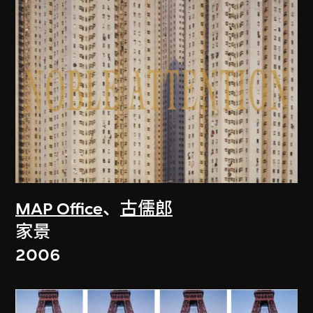
MAP Office
、
古儒郎
家景
2006