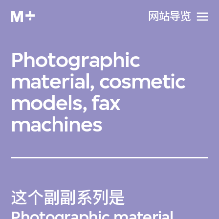
网站导览
Photographic
material, cosmetic
models, fax
machines
这个副副系列是
Photographic material,