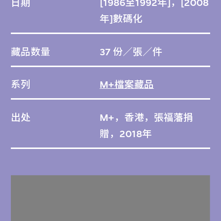
日期
[1986至1992年]，[2008
年]數碼化
藏品数量
37 份／張／件
系列
M+檔案藏品
出处
M+，香港，張福藩捐
贈，2018年