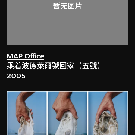
MAP Office
乘着波德萊爾號回家（五號）
2005