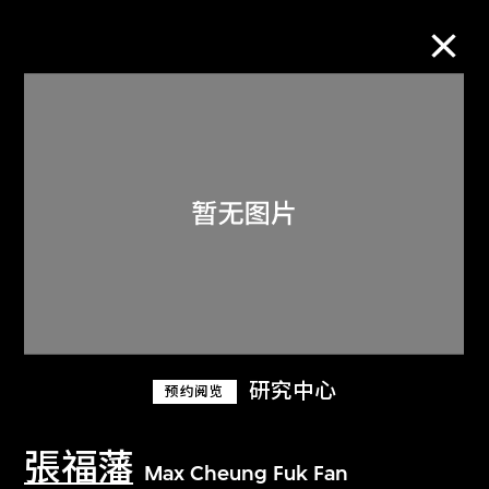
M+藏品
进一步筛选
搜索
关于M+藏品
研究中心
预约阅览
探索世界顶级的二十及二十一世纪视觉
文化藏品。
張福藩
Max Cheung Fuk Fan