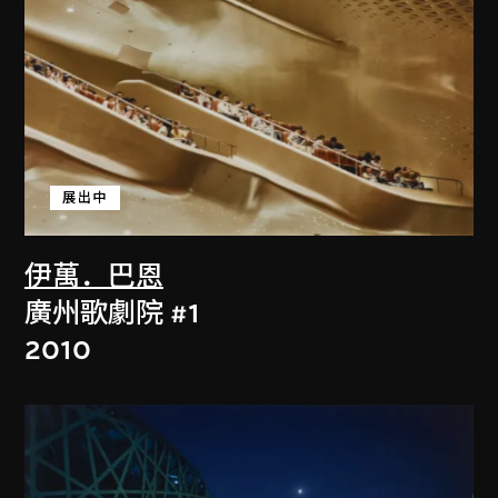
展出中
伊萬．巴恩
廣州歌劇院 #1
2010