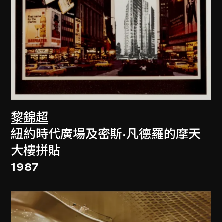
黎錦超
紐約時代廣場及密斯·凡德羅的摩天
大樓拼貼
1987