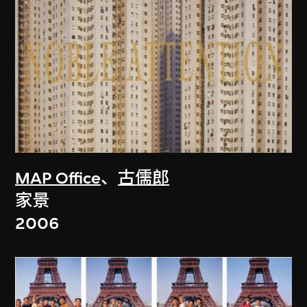
MAP Office
、
古儒郎
家景
2006