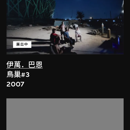
展出中
伊萬．巴恩
鳥巢#3
2007