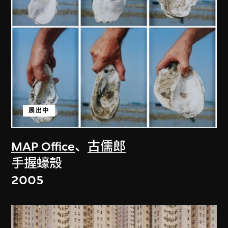
展出中
MAP Office
、
古儒郎
手握蠔殼
2005