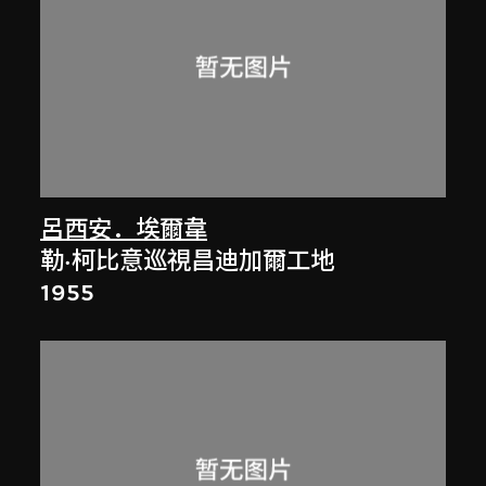
呂西安．埃爾韋
勒·柯比意巡視昌迪加爾工地
1955