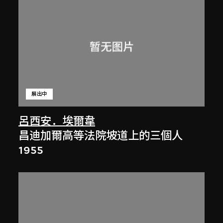
展出中
呂西安．埃爾韋
昌迪加爾高等法院坡道上的三個人
1955