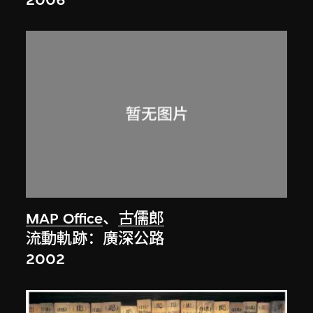
2006
MAP Office
、
古儒郎
流動軌跡：廣深公路
2002