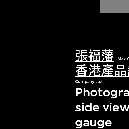
張福藩
Max C
香港產品
Company Ltd
Photogra
side view
gauge