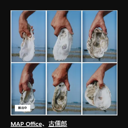
展出中
MAP Office
、
古儒郎