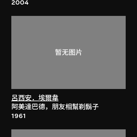
2004
呂西安．埃爾韋
阿美達巴德，朋友相幫剃鬍子
1961