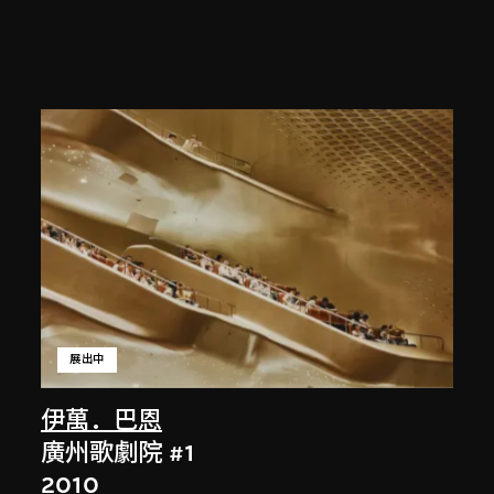
展出中
伊萬．巴恩
廣州歌劇院 #1
2010