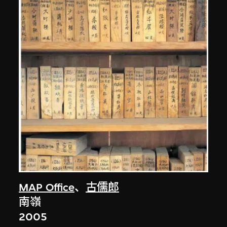
MAP Office
、
古儒郎
南嶺
2005