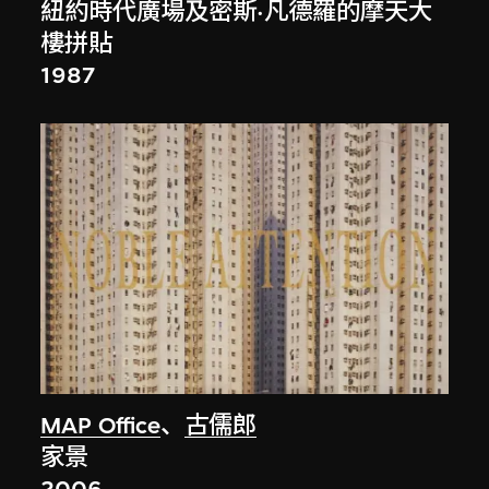
紐約時代廣場及密斯·凡德羅的摩天大
樓拼貼
1987
MAP Office
、
古儒郎
家景