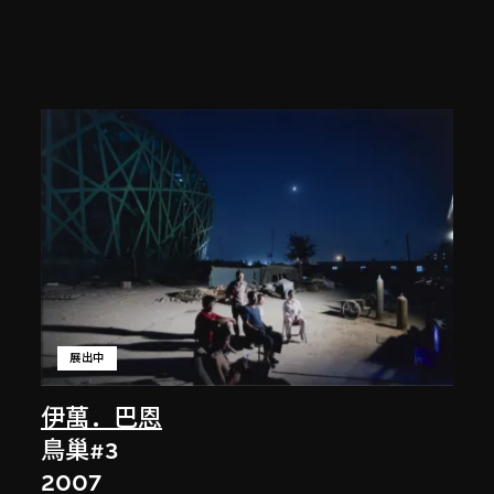
展出中
伊萬．巴恩
鳥巢#3
2007