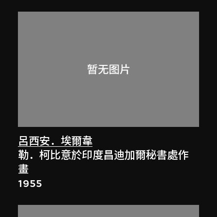
呂西安．埃爾韋
勒．柯比意於印度昌迪加爾秘書處作
畫
1955