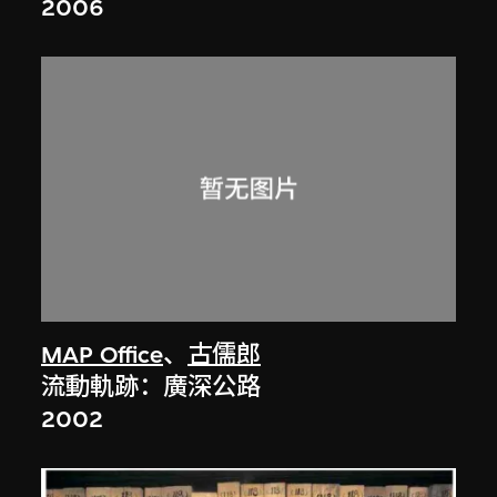
2006
MAP Office
、
古儒郎
流動軌跡：廣深公路
2002