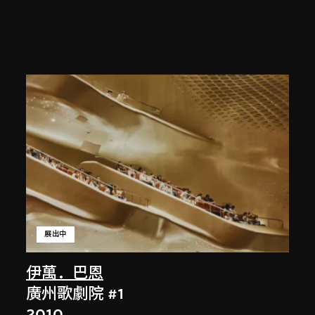
展出中
伊萬．巴恩
廣州歌劇院 #1
2010