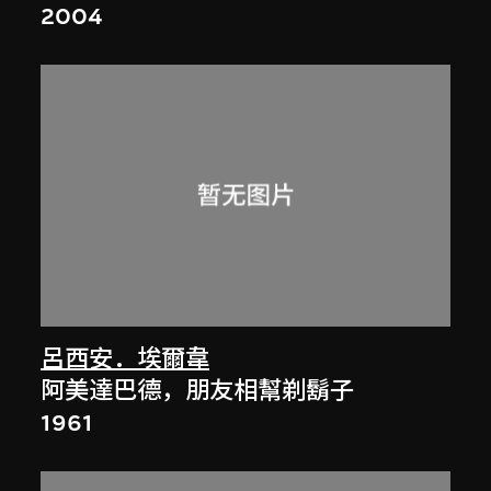
2004
呂西安．埃爾韋
阿美達巴德，朋友相幫剃鬍子
1961