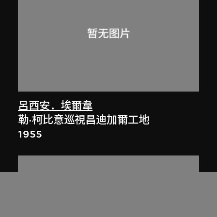
呂西安．埃爾韋
勒·柯比意巡視昌迪加爾工地
1955