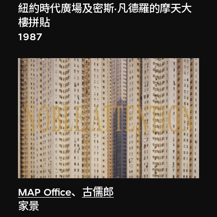
紐約時代廣場及密斯·凡德羅的摩天大
樓拼貼
1987
MAP Office
、
古儒郎
家景