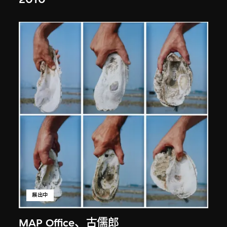
展出中
MAP Office
、
古儒郎