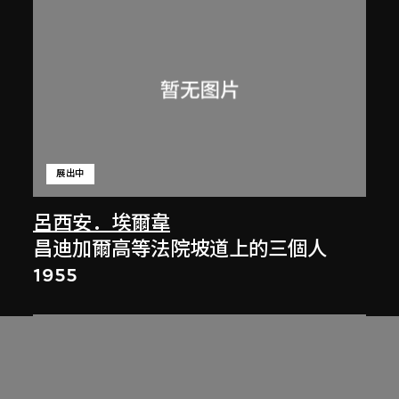
展出中
呂西安．埃爾韋
昌迪加爾高等法院坡道上的三個人
1955