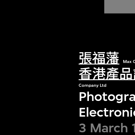
張福藩
Max C
香港產品
Company Ltd
Photogra
Electroni
3 March 