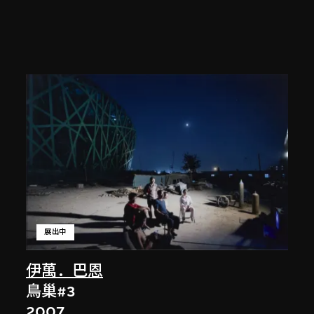
展出中
伊萬．巴恩
鳥巢#3
2007