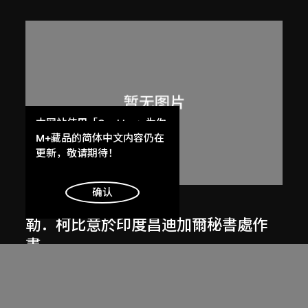
本网站使用「Cookies」为你
提供最好的网站体验。
M+藏品的简体中文内容仍在
了解更多
更新，敬请期待！
明白
确认
呂西安．埃爾韋
勒．柯比意於印度昌迪加爾秘書處作
畫
1955