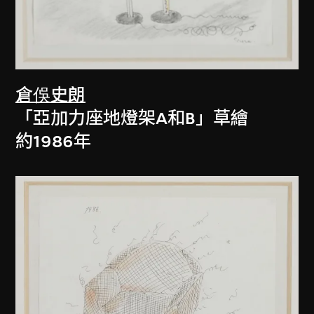
倉俁史朗
「亞加力座地燈架A和B」草繪
約1986年