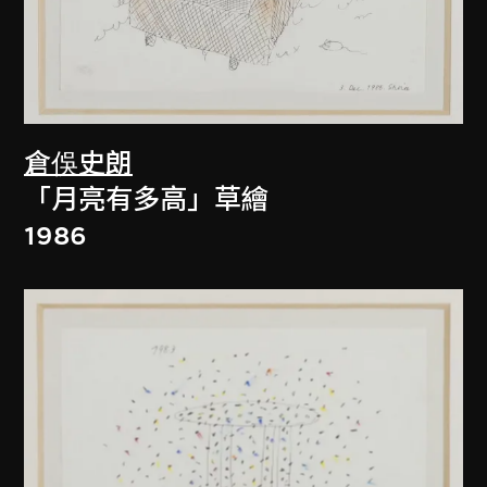
倉俁史朗
「月亮有多高」草繪
1986