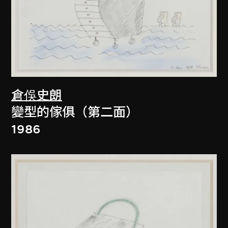
倉俁史朗
變型的傢俱（第二面）
1986