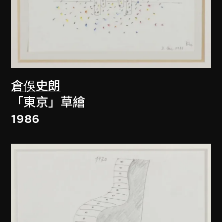
倉俁史朗
「東京」草繪
1986