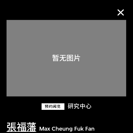
M+藏品
进一步筛选
搜索
关于M+藏品
研究中心
预约阅览
探索世界顶级的二十及二十一世纪视觉
文化藏品。
張福藩
Max Cheung Fuk Fan