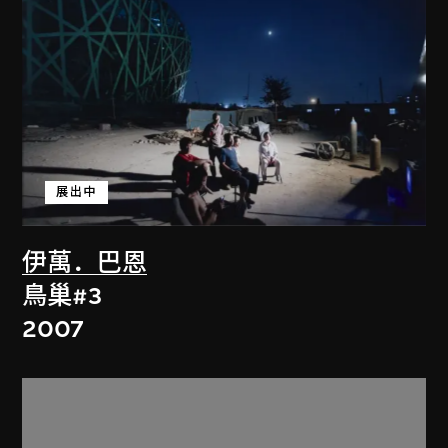
展出中
伊萬．巴恩
鳥巢#3
2007