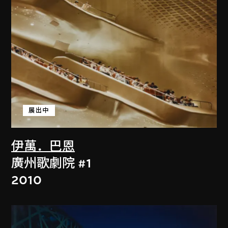
展出中
伊萬．巴恩
廣州歌劇院 #1
2010