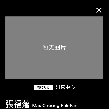
M+藏品
进一步筛选
搜索
关于M+藏品
研究中心
预约阅览
探索世界顶级的二十及二十一世纪视觉
文化藏品。
張福藩
Max Cheung Fuk Fan