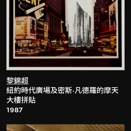
黎錦超
紐約時代廣場及密斯·凡德羅的摩天
大樓拼貼
1987