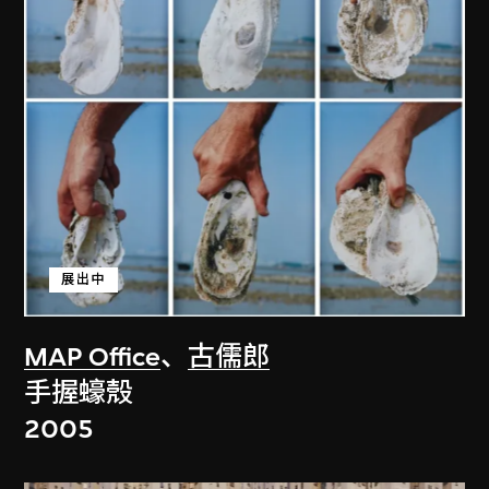
展出中
MAP Office
、
古儒郎
手握蠔殼
2005