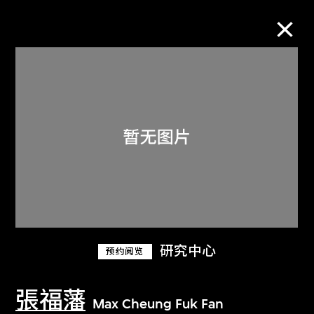
M+藏品
进一步筛选
搜索
关于M+藏品
研究中心
预约阅览
探索世界顶级的二十及二十一世纪视觉
文化藏品。
張福藩
Max Cheung Fuk Fan