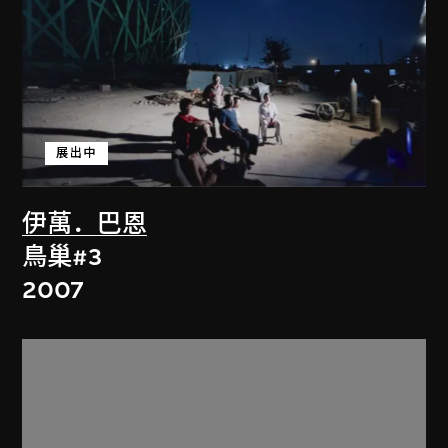
展出中
伊萬．巴恩
鳥巢#3
2007