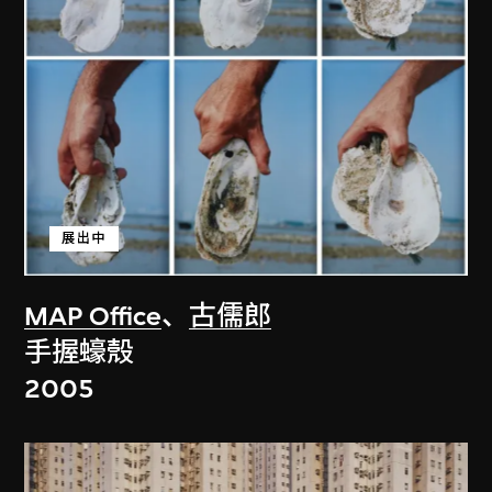
展出中
MAP Office
、
古儒郎
手握蠔殼
2005