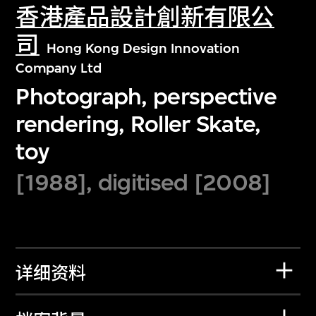
香港產品設計創新有限公
司
Hong Kong Design Innovation
Company Ltd
Photograph, perspective
rendering, Roller Skate,
toy
[1988], digitised [2008]
详细资料