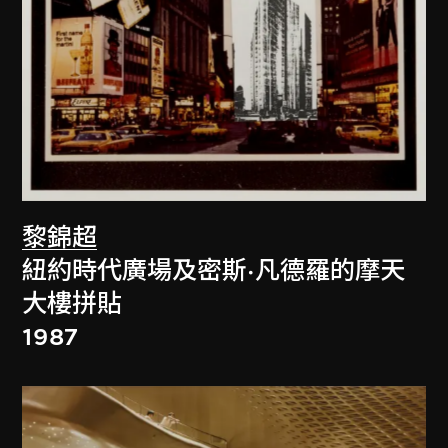
黎錦超
紐約時代廣場及密斯·凡德羅的摩天
大樓拼貼
1987