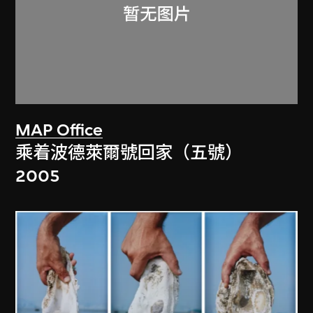
MAP Office
乘着波德萊爾號回家（五號）
2005