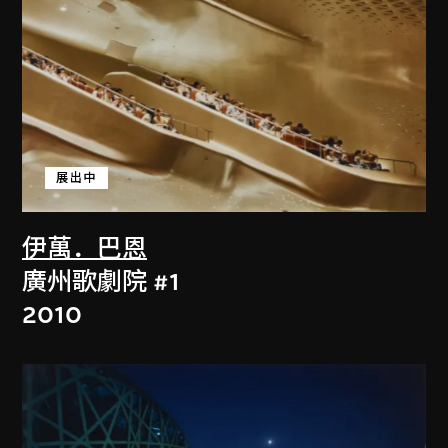
展出中
伊萬．巴恩
廣州歌劇院 #1
2010