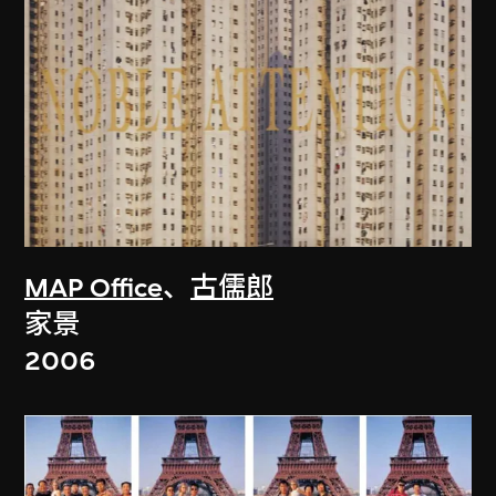
MAP Office
、
古儒郎
家景
2006