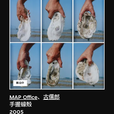
展出中
MAP Office
、
古儒郎
手握蠔殼
2005