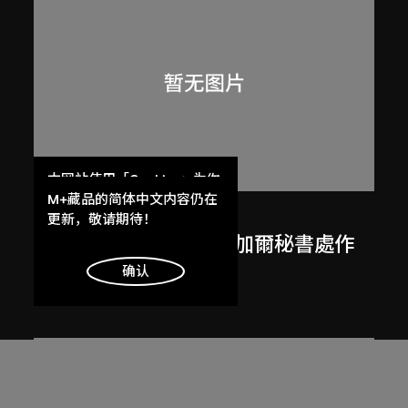
本网站使用「Cookies」为你
提供最好的网站体验。
M+藏品的简体中文内容仍在
呂西安．埃爾韋
了解更多
更新，敬请期待！
勒．柯比意於印度昌迪加爾秘書處作
畫
明白
确认
1955