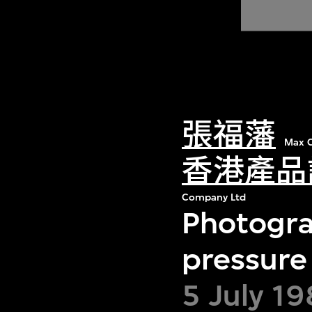
張福藩
Max C
香港產品
Company Ltd
Photograp
pressure
5 July 19