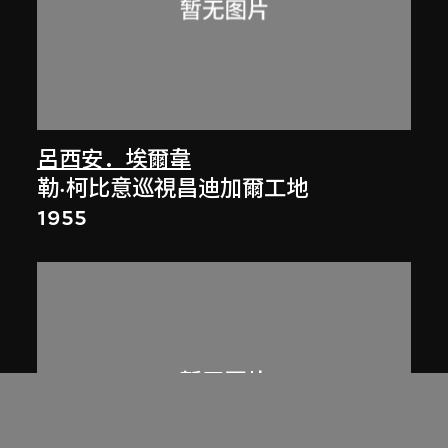
呂西安．埃爾韋
勒·柯比意巡視昌迪加爾工地
1955