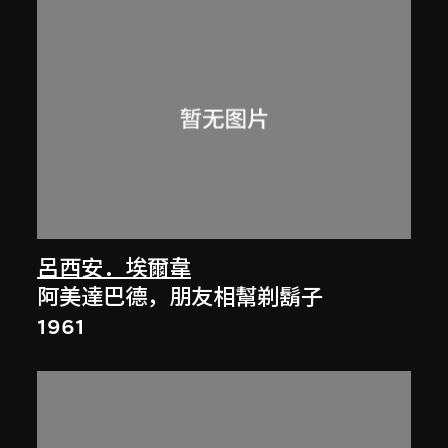
呂西安．埃爾韋
阿美達巴德，朋友相幫剃鬍子
1961