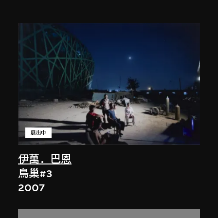
展出中
伊萬．巴恩
鳥巢#3
2007