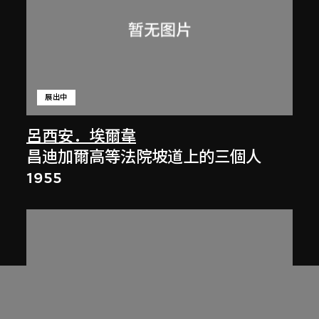
展出中
呂西安．埃爾韋
昌迪加爾高等法院坡道上的三個人
1955