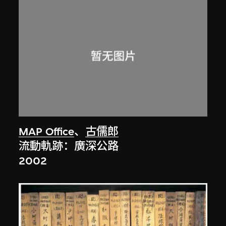
MAP Office
、
古儒郎
流動軌跡：廣深公路
2002