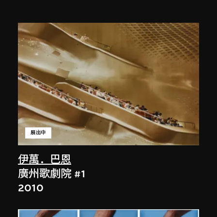
展出中
伊萬．巴恩
廣州歌劇院 #1
2010