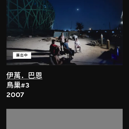
展出中
伊萬．巴恩
鳥巢#3
2007