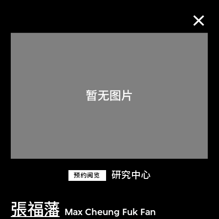
M+藏品
进一步筛选
搜索
关于M+藏品
研究中心
预约阅览
探索世界顶级的二十及二十一世纪视觉
文化藏品。
張福藩
Max Cheung Fuk Fan