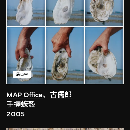
展出中
MAP Office
、
古儒郎
手握蠔殼
2005