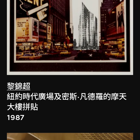
黎錦超
紐約時代廣場及密斯·凡德羅的摩天
大樓拼貼
1987