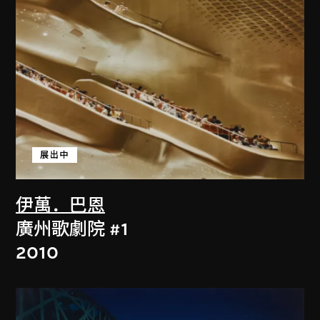
展出中
伊萬．巴恩
廣州歌劇院 #1
2010