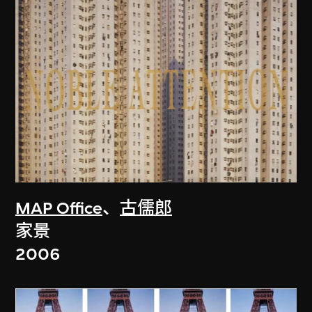
MAP Office
、
古儒郎
家景
2006