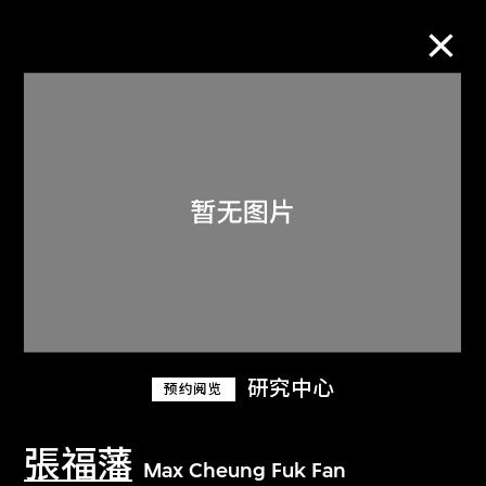
M+藏品
进一步筛选
搜索
关于M+藏品
研究中心
预约阅览
探索世界顶级的二十及二十一世纪视觉
文化藏品。
張福藩
Max Cheung Fuk Fan