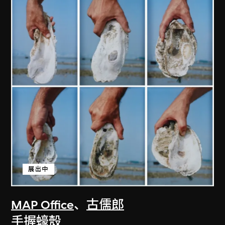
展出中
MAP Office
、
古儒郎
手握蠔殼