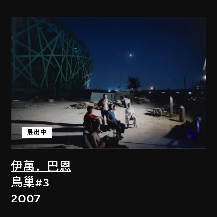
展出中
伊萬．巴恩
鳥巢#3
2007