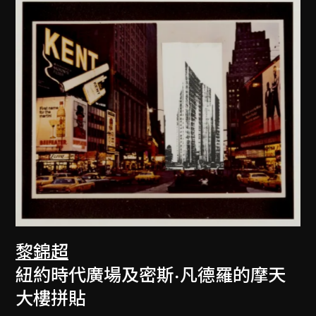
黎錦超
紐約時代廣場及密斯·凡德羅的摩天
大樓拼貼