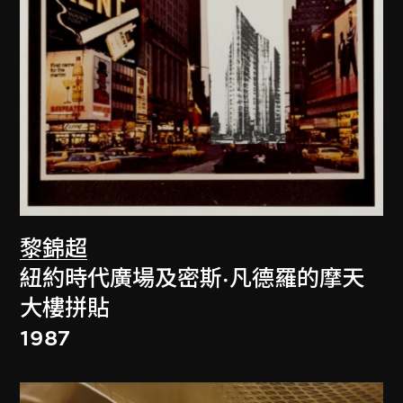
黎錦超
紐約時代廣場及密斯·凡德羅的摩天
大樓拼貼
1987