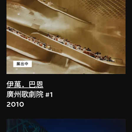
展出中
伊萬．巴恩
廣州歌劇院 #1
2010