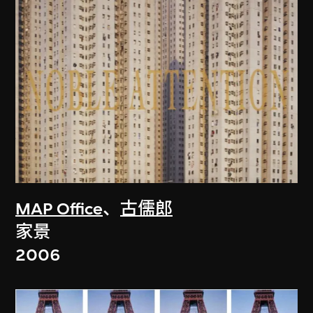
MAP Office
、
古儒郎
家景
2006