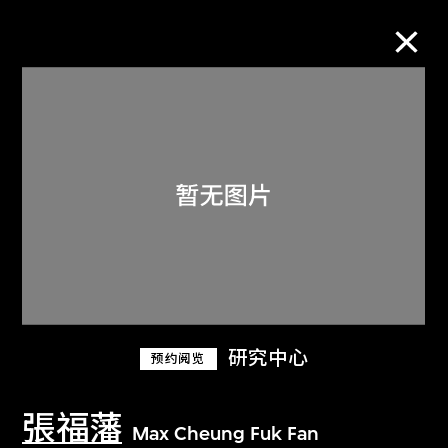
M+藏品
进一步筛选
搜索
关于M+藏品
研究中心
预约阅览
探索世界顶级的二十及二十一世纪视觉
文化藏品。
張福藩
Max Cheung Fuk Fan