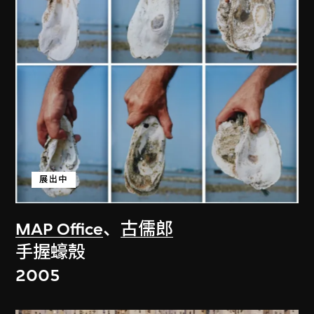
展出中
MAP Office
、
古儒郎
手握蠔殼
2005