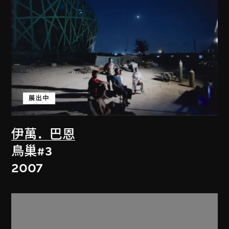
展出中
伊萬．巴恩
鳥巢#3
2007