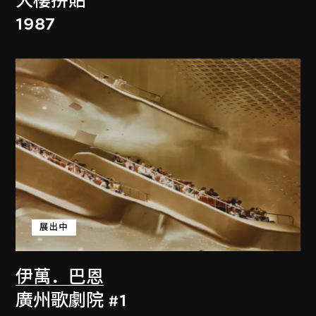
大樓拼貼
1987
展出中
伊萬．巴恩
廣州歌劇院 #1