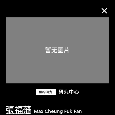
M+藏品
进一步筛选
搜索
关于M+藏品
研究中心
预约阅览
探索世界顶级的二十及二十一世纪视觉
文化藏品。
張福藩
Max Cheung Fuk Fan