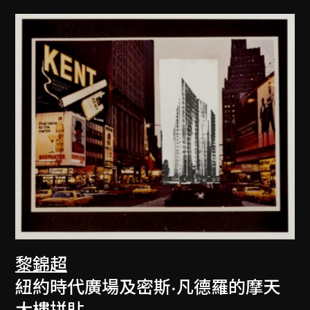
黎錦超
紐約時代廣場及密斯·凡德羅的摩天