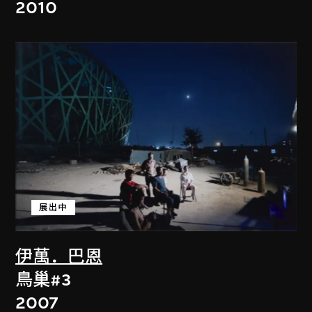
2010
展出中
伊萬．巴恩
鳥巢#3
2007