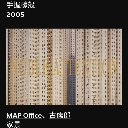
手握蠔殼
2005
MAP Office
、
古儒郎
家景