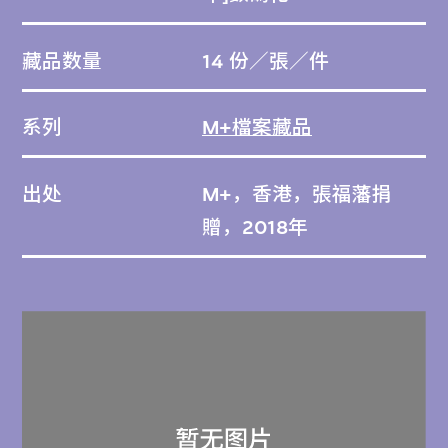
藏品数量
14 份／張／件
系列
M+檔案藏品
出处
M+，香港，張福藩捐
贈，2018年