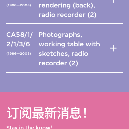
rendering (back),
(1986—2008)
radio recorder (2)
CA58/1/
Photographs,
2/1/3/6
working table with
sketches, radio
(1986—2008)
recorder (2)
订阅最新消息！
Stay in the know!