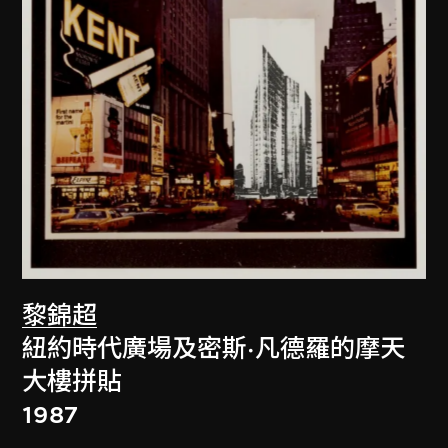
黎錦超
紐約時代廣場及密斯·凡德羅的摩天
大樓拼貼
1987