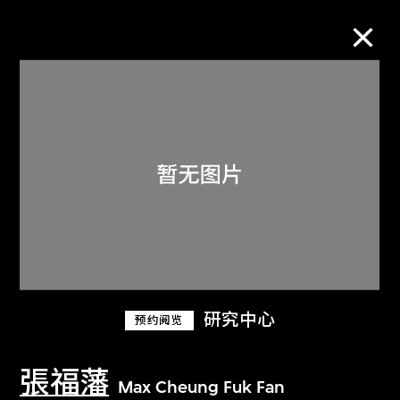
M+藏品
进一步筛选
搜索
关于M+藏品
研究中心
预约阅览
探索世界顶级的二十及二十一世纪视觉
文化藏品。
張福藩
Max Cheung Fuk Fan