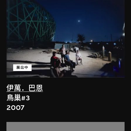
展出中
伊萬．巴恩
鳥巢#3
2007