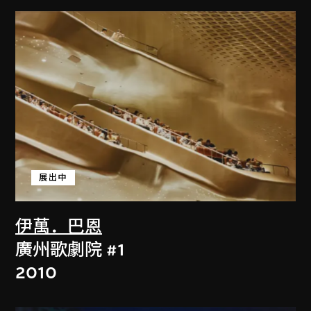
展出中
伊萬．巴恩
廣州歌劇院 #1
2010