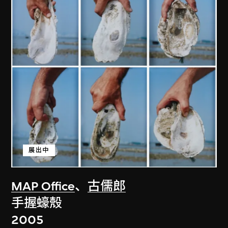
展出中
MAP Office
、
古儒郎
手握蠔殼
2005