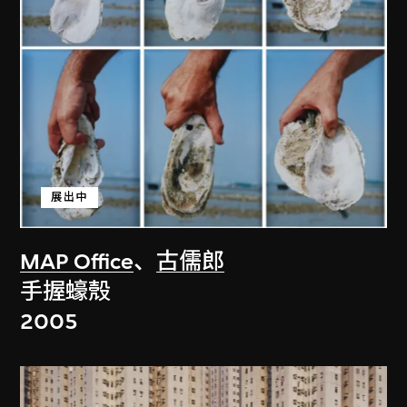
展出中
MAP Office
、
古儒郎
手握蠔殼
2005