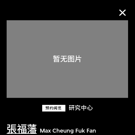
M+藏品
进一步筛选
搜索
关于M+藏品
研究中心
预约阅览
探索世界顶级的二十及二十一世纪视觉
文化藏品。
張福藩
Max Cheung Fuk Fan