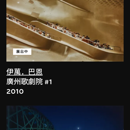
展出中
伊萬．巴恩
廣州歌劇院 #1
2010