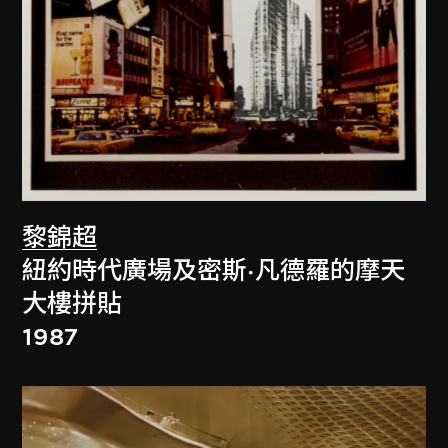
黎錦超
紐約時代廣場及密斯·凡德羅的摩天
大樓拼貼
1987