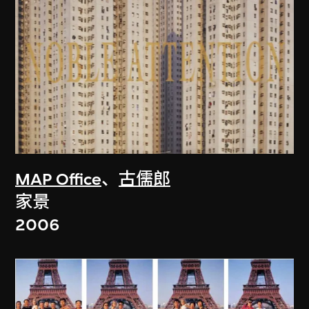
MAP Office
、
古儒郎
家景
2006