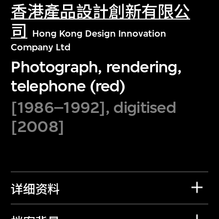
香港產品設計創新有限公
司
Hong Kong Design Innovation
Company Ltd
Photograph, rendering,
telephone (red)
[1986–1992], digitised
[2008]
详细资料