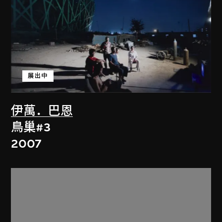
展出中
伊萬．巴恩
鳥巢#3
2007