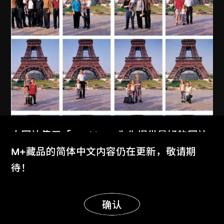
本网站使用「Cookies」为你提供最好的网站
体验。
M+藏品的简体中文内容仍在更新，敬请期
了解更多
待！
显示更多
MAP Office
、
古儒郎
明白
确认
我的中國家庭