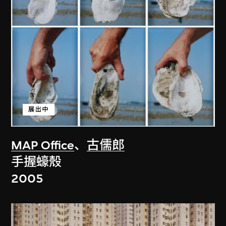
展出中
MAP Office
、
古儒郎
手握蠔殼
2005