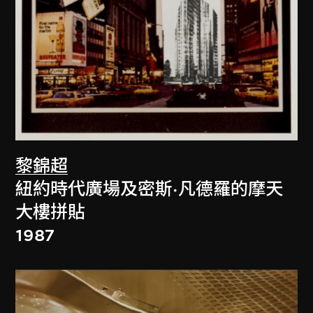
黎錦超
紐約時代廣場及密斯·凡德羅的摩天
大樓拼貼
1987