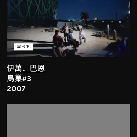
展出中
伊萬．巴恩
鳥巢#3
2007