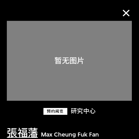
M+藏品
进一步筛选
搜索
关于M+藏品
研究中心
预约阅览
探索世界顶级的二十及二十一世纪视觉
文化藏品。
張福藩
Max Cheung Fuk Fan