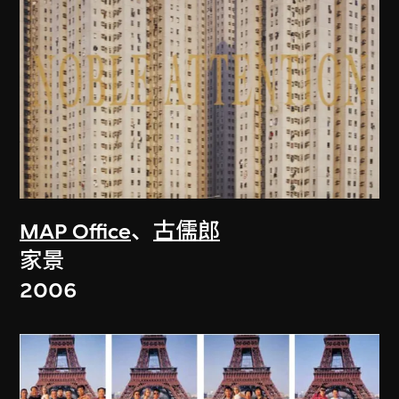
MAP Office
、
古儒郎
家景
2006