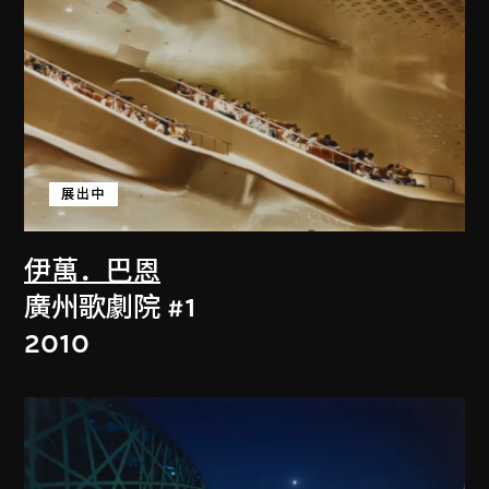
展出中
伊萬．巴恩
廣州歌劇院 #1
2010