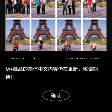
本网站使用「Cookies」为你提供最好的网站
体验。
M+藏品的简体中文内容仍在更新，敬请期
了解更多
待！
显示更多
明白
确认
MAP Office
、
古儒郎
我的中國家庭