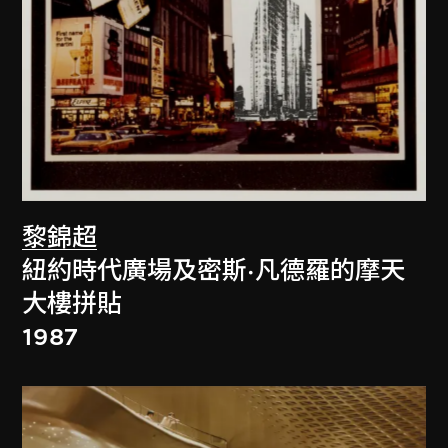
黎錦超
紐約時代廣場及密斯·凡德羅的摩天
大樓拼貼
1987