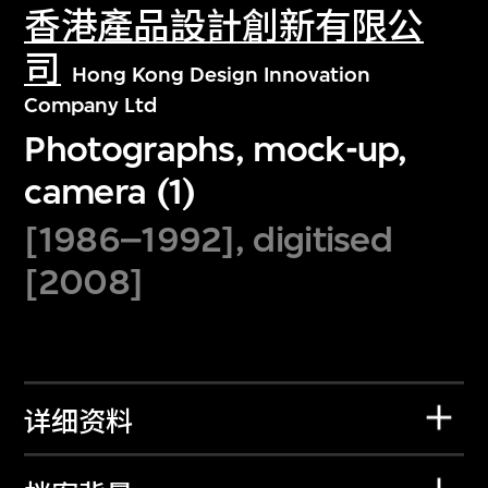
香港產品設計創新有限公
司
Hong Kong Design Innovation
Company Ltd
Photographs, mock-up,
camera (1)
[1986–1992], digitised
[2008]
详细资料