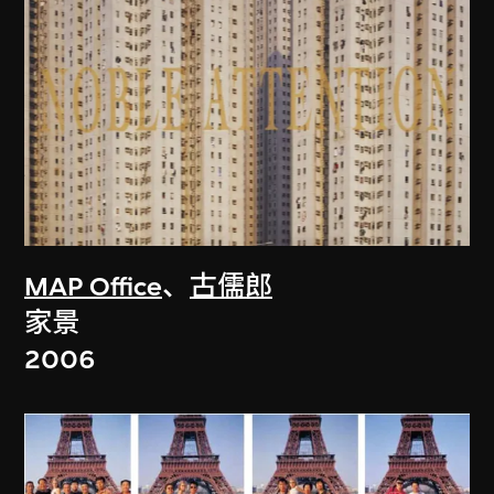
MAP Office
、
古儒郎
家景
2006