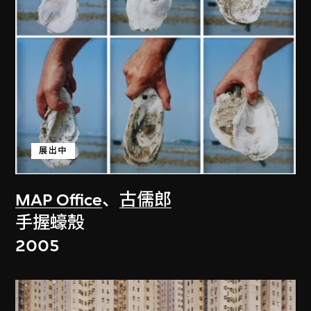
展出中
MAP Office
、
古儒郎
手握蠔殼
2005