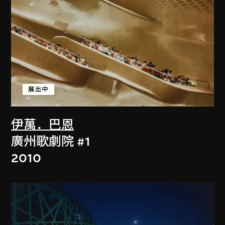
展出中
伊萬．巴恩
廣州歌劇院 #1
2010