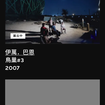
展出中
伊萬．巴恩
鳥巢#3
2007