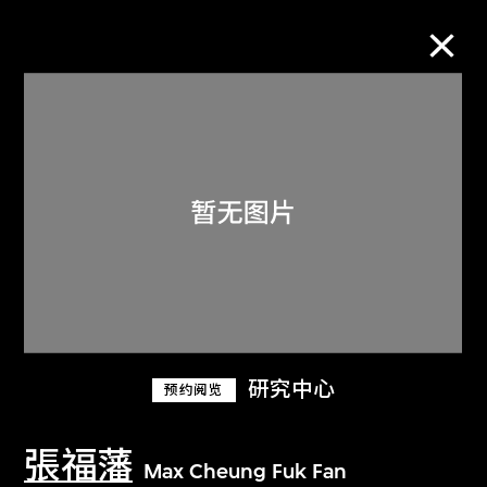
M+藏品
进一步筛选
搜索
关于M+藏品
研究中心
预约阅览
探索世界顶级的二十及二十一世纪视觉
文化藏品。
張福藩
Max Cheung Fuk Fan