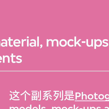
aterial, mock-ups
ents
这个副系列是
Photog
models, mock-ups 