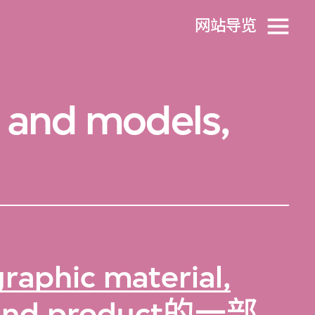
网站导览
 and models,
raphic material,
and product
的一部