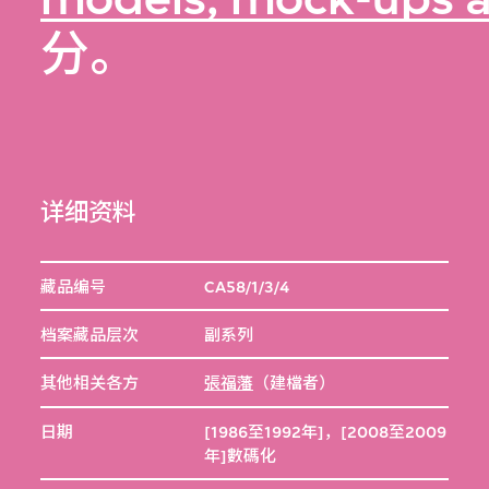
分。
详细资料
藏品编号
CA58/1/3/4
档案藏品层次
副系列
其他相关各方
張福藩
（建檔者）
日期
[1986至1992年]，[2008至2009
年]數碼化