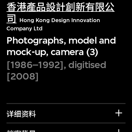
香港產品設計創新有限公
司
Hong Kong Design Innovation
Company Ltd
Photographs, model and
mock-up, camera (3)
[1986–1992], digitised
[2008]
详细资料