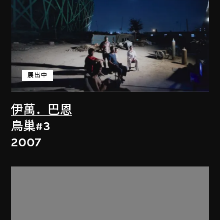
展出中
伊萬．巴恩
鳥巢#3
2007