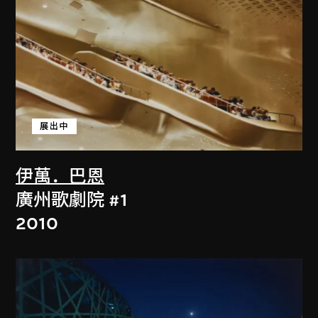
展出中
伊萬．巴恩
廣州歌劇院 #1
2010