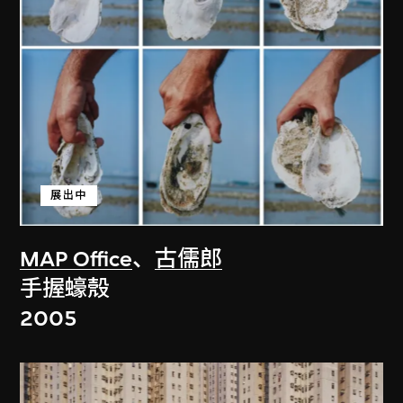
展出中
MAP Office
、
古儒郎
手握蠔殼
2005