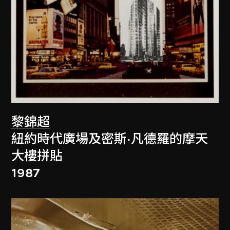
黎錦超
紐約時代廣場及密斯·凡德羅的摩天
大樓拼貼
1987