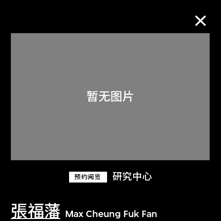
M+藏品
进一步筛选
搜索
关于M+藏品
研究中心
预约阅览
探索世界顶级的二十及二十一世纪视觉
文化藏品。
張福藩
Max Cheung Fuk Fan