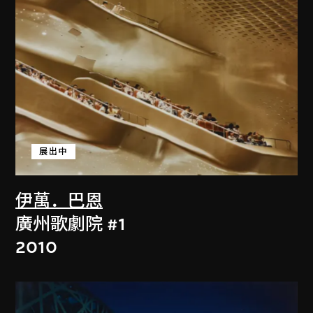
展出中
伊萬．巴恩
廣州歌劇院 #1
2010