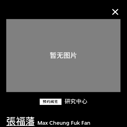
M+藏品
进一步筛选
搜索
关于M+藏品
研究中心
预约阅览
探索世界顶级的二十及二十一世纪视觉
文化藏品。
張福藩
Max Cheung Fuk Fan