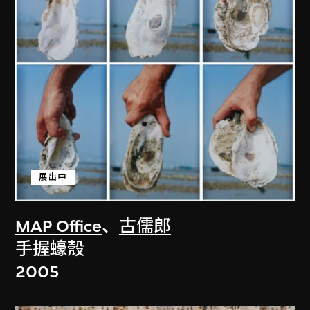
展出中
MAP Office
、
古儒郎
手握蠔殼
2005