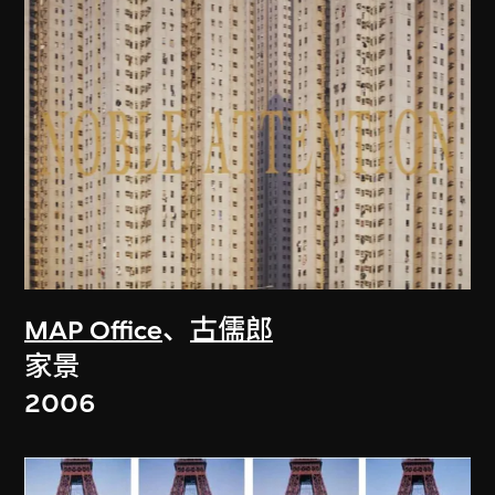
MAP Office
、
古儒郎
家景
2006