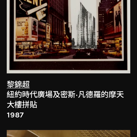
黎錦超
紐約時代廣場及密斯·凡德羅的摩天
大樓拼貼
1987