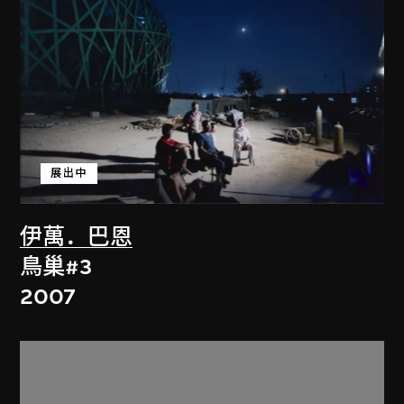
展出中
伊萬．巴恩
鳥巢#3
2007